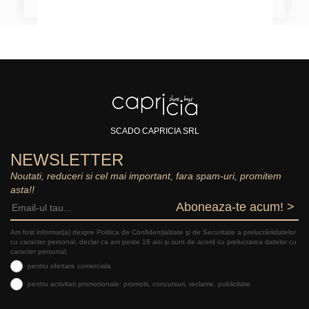
SCADO CAPRICIA SRL
NEWSLETTER
Noutati, reduceri si cel mai important, fara spam-uri, promitem
asta!!
Aboneaza-te acum! >
Am fost informat(a) despre Politica de Confidențialitate şi de Securitate a prelucrăriidatelor
cu caracter personal, declar ca am peste 16 ani și sunt de acord cu prelucrarea datelor cu
caracter personal:
pentru ofertare comerciala
pentru activitati promotionale: promotii, concursuri, reclame, publicitate