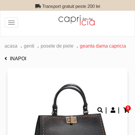
Transport gratuit peste 200 lei
Toggle
navigation
acasa
genti
posete de piele
geanta dama capricia
INAPOI
0