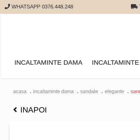
WHATSAPP 0376.448.248
T
INCALTAMINTE DAMA
INCALTAMINTE
acasa
incaltaminte dama
sandale
elegante
san
INAPOI