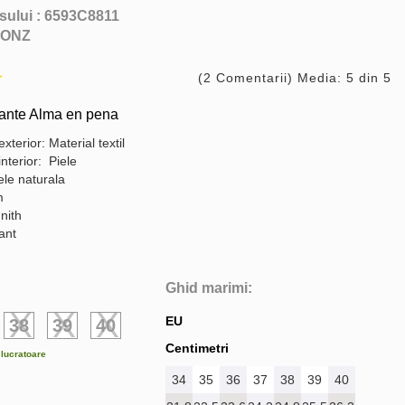
sului :
6593C8811
ONZ
(2 Comentarii) Media: 5 din 5
ante Alma en pena
exterior: Material textil
interior: Piele
ele naturala
m
nith
gant
Ghid marimi:
EU
38
39
40
Centimetri
e lucratoare
34
35
36
37
38
39
40