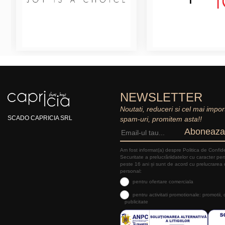
NEWSLETTER
Noutati, reduceri si cel mai impor
SCADO CAPRICIA SRL
spam-uri, promitem asta!!
Aboneaza
Am fost informat(a) despre Politica de Confide
Securitate a prelucrăriidatelor cu caracter pe
peste 16 ani și sunt de acord cu prelucrarea 
personal:
pentru ofertare comerciala
pentru activitati promotionale: promotii,
publicitate