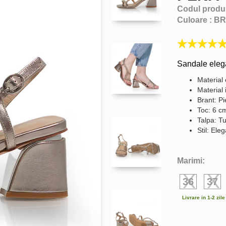
Codul produ
Culoare :
BR
Sandale eleg
Material 
Material 
Brant: Pi
Toc: 6 c
Talpa: Tu
Stil: Ele
Marimi:
36
37
Livrare in 1-2 zil