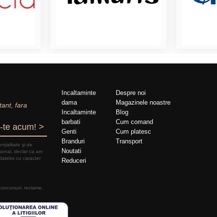
Incaltaminte
Despre noi
dama
Magazinele noastre
tant, fara
Incaltaminte
Blog
barbati
Cum comand
-te acum! >
Genti
Cum platesc
Branduri
Transport
nțialitate şi de
Noutati
rsonal, declar ca am
datelor cu caracter
Reduceri
 concursuri, reclame,