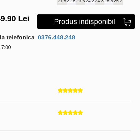
21.8
22.5
23.6
24.2
24.8
25.5
26.2
9.90
Lei
Produs indisponibil
 telefonica
0376.448.248
17:00