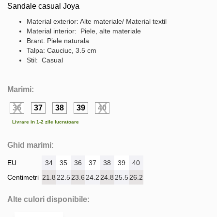
Sandale casual Joya
Material exterior: Alte materiale/ Material textil
Material interior: Piele, alte materiale
Brant: Piele naturala
Talpa: Cauciuc, 3.5 cm
Stil: Casual
Marimi:
36
37
38
39
40
Livrare in 1-2 zile lucratoare
Ghid marimi:
EU
34
35
36
37
38
39
40
Centimetri
21.8
22.5
23.6
24.2
24.8
25.5
26.2
Alte culori disponibile: