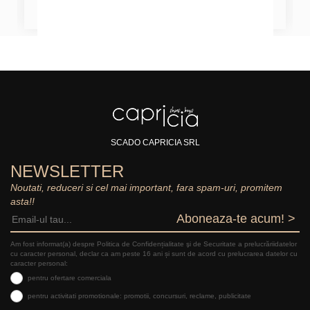
SCADO CAPRICIA SRL
NEWSLETTER
Noutati, reduceri si cel mai important, fara spam-uri, promitem
asta!!
Aboneaza-te acum! >
Am fost informat(a) despre Politica de Confidențialitate şi de Securitate a prelucrăriidatelor
cu caracter personal, declar ca am peste 16 ani și sunt de acord cu prelucrarea datelor cu
caracter personal:
pentru ofertare comerciala
pentru activitati promotionale: promotii, concursuri, reclame, publicitate