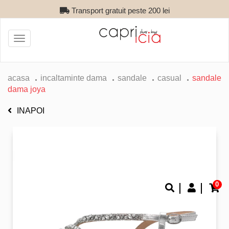
Transport gratuit peste 200 lei
Toggle
navigation
acasa
incaltaminte dama
sandale
casual
sandale
dama joya
INAPOI
0