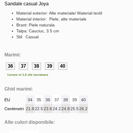
Sandale casual Joya
Material exterior: Alte materiale/ Material textil
Material interior: Piele, alte materiale
Brant: Piele naturala
Talpa: Cauciuc, 3.5 cm
Stil: Casual
Marimi:
36
37
38
39
40
Livrare in 1-2 zile lucratoare
Ghid marimi:
EU
34
35
36
37
38
39
40
Centimetri
21.8
22.5
23.6
24.2
24.8
25.5
26.2
Alte culori disponibile: