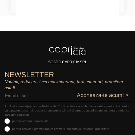
SCADO CAPRICIA SRL
NEWSLETTER
Noutati, reduceri si cel mai important, fara spam-uri, promitem
asta!!
Aboneaza-te acum! >
Am fost informat(a) despre Politica de Confidențialitate şi de Securitate a prelucrăriidatelor
cu caracter personal, declar ca am peste 16 ani și sunt de acord cu prelucrarea datelor cu
caracter personal:
pentru ofertare comerciala
pentru activitati promotionale: promotii, concursuri, reclame, publicitate