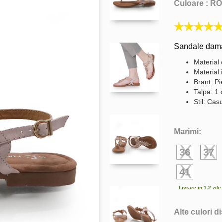
Culoare :
RO
Sandale dama 
Material 
Material 
Brant: Pi
Talpa: 1
Stil: Cas
Marimi:
36
37
41
Livrare in 1-2 zil
Alte culori d