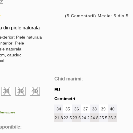
Z
(5 Comentarii) Media: 5 din 5
din piele naturala
exterior: Piele naturala
interior: Piele
ele naturala
 cm, cauciuc
ual
Ghid marimi:
EU
38
39
40
Centimetri
34
35
36
37
38
39
40
e lucratoare
21.8
22.5
23.6
24.2
24.8
25.5
26.2
isponibile: