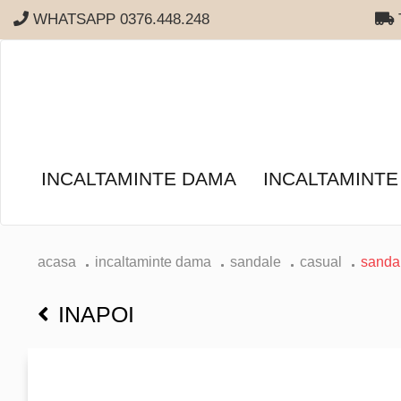
WHATSAPP 0376.448.248
T
INCALTAMINTE DAMA
INCALTAMINTE
acasa
incaltaminte dama
sandale
casual
sanda
INAPOI