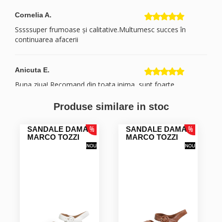
Cornelia A.
Sssssuper frumoase și calitative.Multumesc succes în
continuarea afacerii
Anicuta E.
Buna ziua! Recomand din toata inima, sunt foarte
multumita!
Produse similare in stoc
Cretu C.
SANDALE DAMA
SANDALE DAMA
MARCO TOZZI
MARCO TOZZI
Livia D.