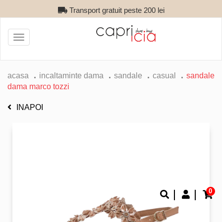
Transport gratuit peste 200 lei
Toggle
navigation
acasa
incaltaminte dama
sandale
casual
sandale
dama marco tozzi
INAPOI
0