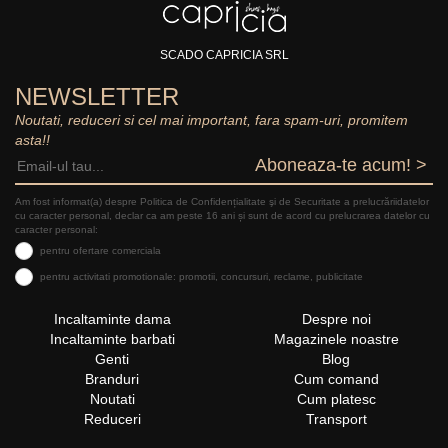
SCADO CAPRICIA SRL
NEWSLETTER
Noutati, reduceri si cel mai important, fara spam-uri, promitem
asta!!
Aboneaza-te acum! >
Am fost informat(a) despre Politica de Confidențialitate şi de Securitate a prelucrăriidatelor
cu caracter personal, declar ca am peste 16 ani și sunt de acord cu prelucrarea datelor cu
caracter personal:
pentru ofertare comerciala
pentru activitati promotionale: promotii, concursuri, reclame, publicitate
Incaltaminte dama
Despre noi
Incaltaminte barbati
Magazinele noastre
Genti
Blog
Branduri
Cum comand
Noutati
Cum platesc
Reduceri
Transport