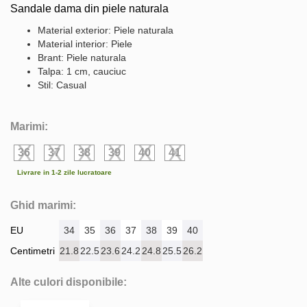
Sandale dama din piele naturala
Material exterior: Piele naturala
Material interior: Piele
Brant: Piele naturala
Talpa: 1 cm, cauciuc
Stil: Casual
Marimi:
36
37
38
39
40
41
Livrare in 1-2 zile lucratoare
Ghid marimi:
EU
34
35
36
37
38
39
40
Centimetri
21.8
22.5
23.6
24.2
24.8
25.5
26.2
Alte culori disponibile: