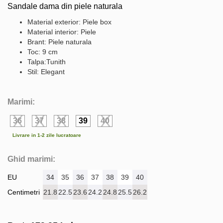
Sandale dama din piele naturala
Material exterior: Piele box
Material interior: Piele
Brant: Piele naturala
Toc: 9 cm
Talpa:Tunith
Stil: Elegant
Marimi:
36
37
38
39
40
Livrare in 1-2 zile lucratoare
Ghid marimi:
EU
34
35
36
37
38
39
40
Centimetri
21.8
22.5
23.6
24.2
24.8
25.5
26.2