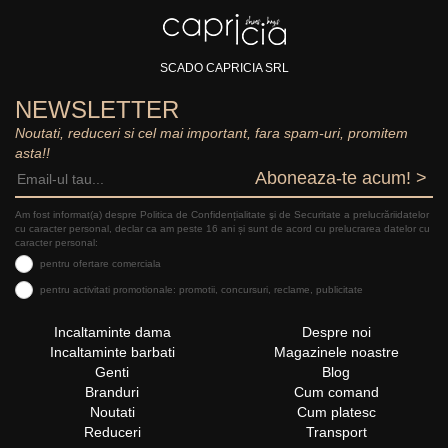
SCADO CAPRICIA SRL
NEWSLETTER
Noutati, reduceri si cel mai important, fara spam-uri, promitem
asta!!
Aboneaza-te acum! >
Am fost informat(a) despre Politica de Confidențialitate şi de Securitate a prelucrăriidatelor
cu caracter personal, declar ca am peste 16 ani și sunt de acord cu prelucrarea datelor cu
caracter personal:
pentru ofertare comerciala
pentru activitati promotionale: promotii, concursuri, reclame, publicitate
Incaltaminte dama
Despre noi
Incaltaminte barbati
Magazinele noastre
Genti
Blog
Branduri
Cum comand
Noutati
Cum platesc
Reduceri
Transport