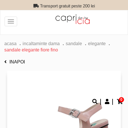
Transport gratuit peste 200 lei
Toggle
navigation
acasa
incaltaminte dama
sandale
elegante
sandale elegante fiore fino
INAPOI
0