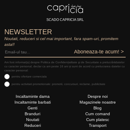
SCADO CAPRICIA SRL
NEWSLETTER
Noutati, reduceri si cel mai important, fara spam-uri, promitem
asta!!
Aboneaza-te acum! >
Am fost informat(a) despre Politica de Confidențialitate şi de Securitate a prelucrăriidatelor
cu caracter personal, declar ca am peste 16 ani și sunt de acord cu prelucrarea datelor cu
caracter personal:
pentru ofertare comerciala
pentru activitati promotionale: promotii, concursuri, reclame, publicitate
Incaltaminte dama
Despre noi
Incaltaminte barbati
Magazinele noastre
Genti
Blog
Branduri
Cum comand
Noutati
Cum platesc
Reduceri
Transport