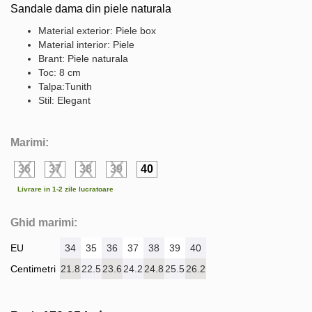
Sandale dama din piele naturala
Material exterior: Piele box
Material interior: Piele
Brant: Piele naturala
Toc: 8 cm
Talpa:Tunith
Stil: Elegant
Marimi:
36
37
38
39
40
Livrare in 1-2 zile lucratoare
Ghid marimi:
EU
34
35
36
37
38
39
40
Centimetri
21.8
22.5
23.6
24.2
24.8
25.5
26.2