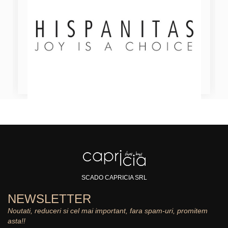
SCADO CAPRICIA SRL
NEWSLETTER
Noutati, reduceri si cel mai important, fara spam-uri, promitem
asta!!