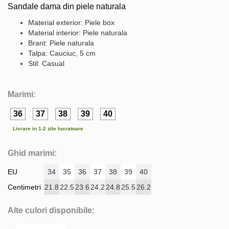
Sandale dama din piele naturala
Material exterior: Piele box
Material interior: Piele naturala
Brant: Piele naturala
Talpa: Cauciuc, 5 cm
Stil: Casual
Marimi:
36
37
38
39
40
Livrare in 1-2 zile lucratoare
Ghid marimi:
EU
34
35
36
37
38
39
40
Centimetri
21.8
22.5
23.6
24.2
24.8
25.5
26.2
Alte culori disponibile: