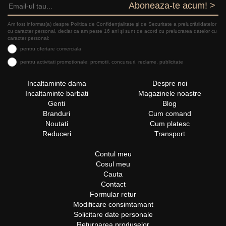
Aboneaza-te acum! >
Am fost informat(a) despre Politica de Confidențialitate şi de Securitate a prelucrăriidatelor
cu caracter personal, declar ca am peste 16 ani și sunt de acord cu prelucrarea datelor cu
caracter personal:
pentru ofertare comerciala
pentru activitati promotionale: promotii, concursuri, reclame, publicitate
Incaltaminte dama
Despre noi
Incaltaminte barbati
Magazinele noastre
Genti
Blog
Branduri
Cum comand
Noutati
Cum platesc
Reduceri
Transport
Contul meu
Cosul meu
Cauta
Contact
Formular retur
Modificare consimtamant
Solicitare date personale
Returnarea produselor