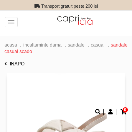
Transport gratuit peste 200 lei
Toggle
navigation
acasa
incaltaminte dama
sandale
casual
sandale
casual scado
INAPOI
0