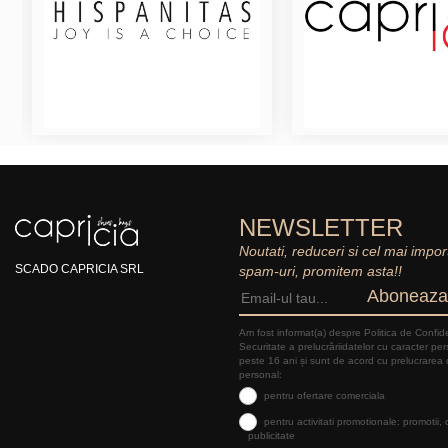
NEWSLETTER
Noutati, reduceri si cel mai impor
SCADO CAPRICIA SRL
spam-uri, promitem asta!!
Aboneaza
Am fost informat(a) despre Politica de Confide
Securitate a prelucrăriidatelor cu caracter pe
peste 16 ani și sunt de acord cu prelucrarea 
personal:
pentru ofertare comerciala
pentru activitati promotionale: promotii,
publicitate