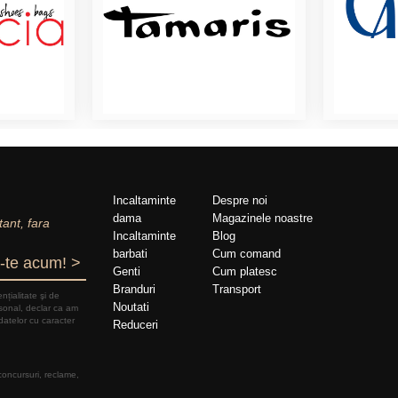
Incaltaminte
Despre noi
dama
Magazinele noastre
tant, fara
Incaltaminte
Blog
barbati
Cum comand
-te acum! >
Genti
Cum platesc
Branduri
Transport
nțialitate şi de
Noutati
rsonal, declar ca am
datelor cu caracter
Reduceri
 concursuri, reclame,