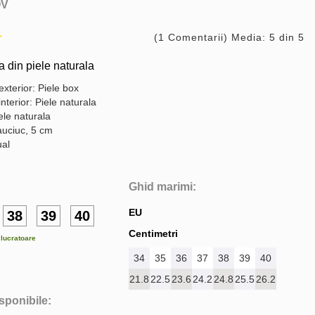
V
(1 Comentarii) Media: 5 din 5
din piele naturala
exterior: Piele box
interior: Piele naturala
ele naturala
auciuc, 5 cm
ual
Ghid marimi:
EU
38
39
40
Centimetri
e lucratoare
34
35
36
37
38
39
40
21.8
22.5
23.6
24.2
24.8
25.5
26.2
isponibile: