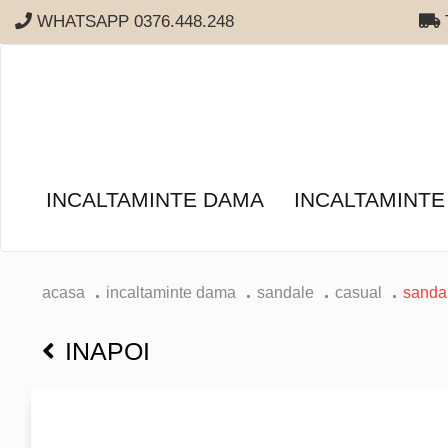
WHATSAPP 0376.448.248
T
INCALTAMINTE DAMA
INCALTAMINTE
acasa
incaltaminte dama
sandale
casual
sanda
INAPOI