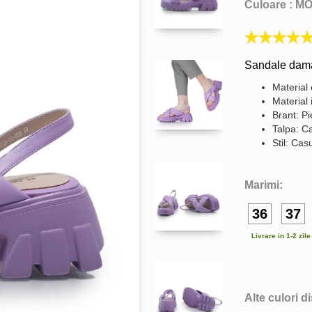
Culoare :
MO
Sandale dama 
Material 
Material 
Brant: Pi
Talpa: C
Stil: Cas
Marimi:
36
37
Livrare in 1-2 zil
Alte culori d