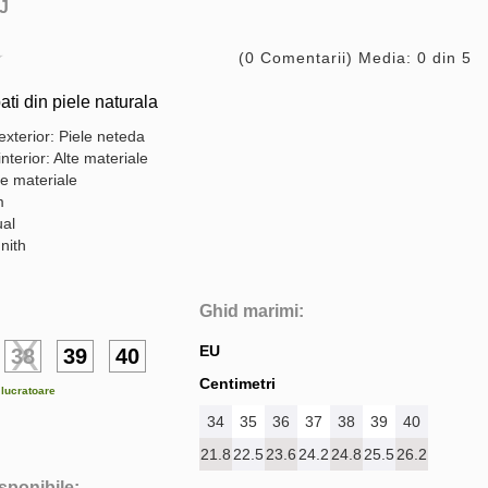
J
(0 Comentarii) Media: 0 din 5
ti din piele naturala
exterior: Piele neteda
interior: Alte materiale
te materiale
m
ual
nith
Ghid marimi:
EU
38
39
40
Centimetri
e lucratoare
34
35
36
37
38
39
40
21.8
22.5
23.6
24.2
24.8
25.5
26.2
isponibile: