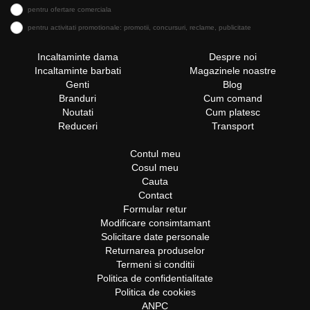
pentru ofertare comerciala
pentru activitati promotionale: promotii, concursuri, reclame, publicitate
Incaltaminte dama
Despre noi
Incaltaminte barbati
Magazinele noastre
Genti
Blog
Branduri
Cum comand
Noutati
Cum platesc
Reduceri
Transport
Contul meu
Cosul meu
Cauta
Contact
Formular retur
Modificare consimtamant
Solicitare date personale
Returnarea produselor
Termeni si conditii
Politica de confidentialitate
Politica de cookies
ANPC