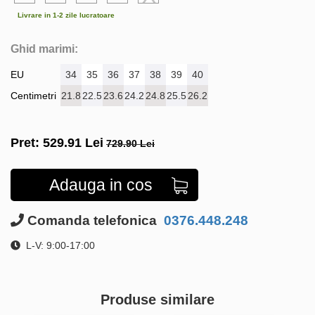
Livrare in 1-2 zile lucratoare
Ghid marimi:
EU
34
35
36
37
38
39
40
Centimetri
21.8
22.5
23.6
24.2
24.8
25.5
26.2
Pret:
529.91
Lei
729.90 Lei
Adauga in cos
Comanda telefonica
0376.448.248
L-V: 9:00-17:00
Produse similare