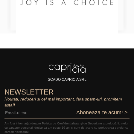
SCADO CAPRICIA SRL
NEWSLETTER
Noutati, reduceri si cel mai important, fara spam-uri, promitem
asta!!
Aboneaza-te acum! >
Am fost informat(a) despre Politica de Confidențialitate şi de Securitate a prelucrăriidatelor
cu caracter personal, declar ca am peste 16 ani și sunt de acord cu prelucrarea datelor cu
caracter personal: