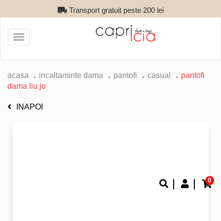
Transport gratuit peste 200 lei
Toggle
navigation
acasa
incaltaminte dama
pantofi
casual
pantofi
dama liu jo
INAPOI
0