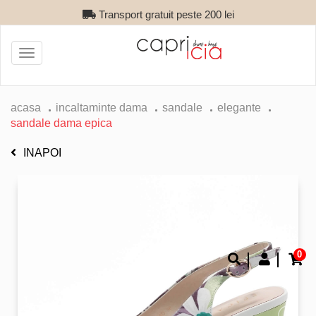
Transport gratuit peste 200 lei
Toggle
navigation
acasa
incaltaminte dama
sandale
elegante
sandale dama epica
INAPOI
0