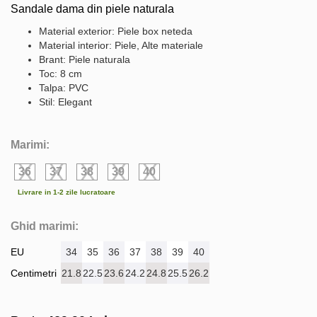
Sandale dama din piele naturala
Material exterior: Piele box neteda
Material interior: Piele, Alte materiale
Brant: Piele naturala
Toc: 8 cm
Talpa: PVC
Stil: Elegant
Marimi:
36
37
38
39
40
Livrare in 1-2 zile lucratoare
Ghid marimi:
EU
34
35
36
37
38
39
40
Centimetri
21.8
22.5
23.6
24.2
24.8
25.5
26.2