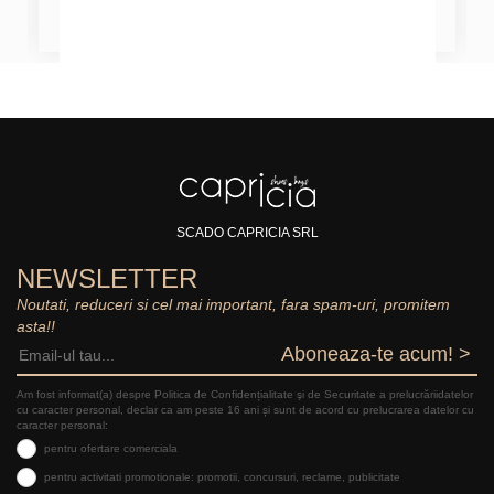
SCADO CAPRICIA SRL
NEWSLETTER
Noutati, reduceri si cel mai important, fara spam-uri, promitem
asta!!
Aboneaza-te acum! >
Am fost informat(a) despre Politica de Confidențialitate şi de Securitate a prelucrăriidatelor
cu caracter personal, declar ca am peste 16 ani și sunt de acord cu prelucrarea datelor cu
caracter personal:
pentru ofertare comerciala
pentru activitati promotionale: promotii, concursuri, reclame, publicitate