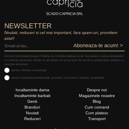
SCADO CAPRICIA SRL
NEWSLETTER
Noutati, reduceri si cel mai important, fara spam-uri, promitem
asta!!
Aboneaza-te acum! >
Am fost informat(a) despre Politica de Confidențialitate şi de Securitate a prelucrăriidatelor
cu caracter personal, declar ca am peste 16 ani și sunt de acord cu prelucrarea datelor cu
caracter personal:
pentru ofertare comerciala
pentru activitati promotionale: promotii, concursuri, reclame, publicitate
Incaltaminte dama
Despre noi
Incaltaminte barbati
Magazinele noastre
Genti
Blog
Branduri
Cum comand
Noutati
Cum platesc
Reduceri
Transport