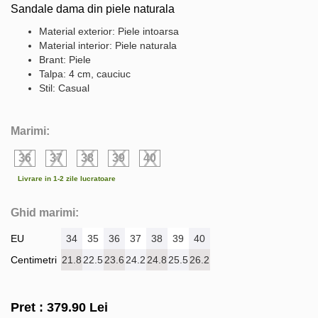
Sandale dama din piele naturala
Material exterior: Piele intoarsa
Material interior: Piele naturala
Brant: Piele
Talpa: 4 cm, cauciuc
Stil: Casual
Marimi:
36
37
38
39
40
Livrare in 1-2 zile lucratoare
Ghid marimi:
EU
34
35
36
37
38
39
40
Centimetri
21.8
22.5
23.6
24.2
24.8
25.5
26.2
Pret :
379.90
Lei