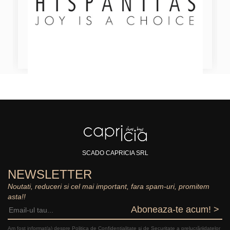
SCADO CAPRICIA SRL
NEWSLETTER
Noutati, reduceri si cel mai important, fara spam-uri, promitem
asta!!
Aboneaza-te acum! >
Am fost informat(a) despre Politica de Confidențialitate şi de Securitate a prelucrăriidatelor