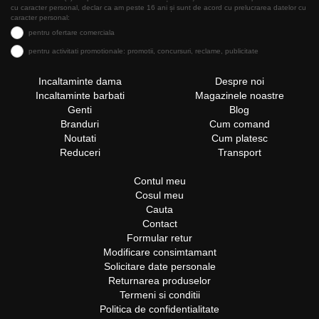
cu caracter personal, declar ca am peste 16 ani și sunt de acord cu prelucrarea datelor cu
caracter personal:
pentru ofertare comerciala
pentru activitati promotionale: promotii, concursuri, reclame, publicitate
Incaltaminte dama
Despre noi
Incaltaminte barbati
Magazinele noastre
Genti
Blog
Branduri
Cum comand
Noutati
Cum platesc
Reduceri
Transport
Contul meu
Cosul meu
Cauta
Contact
Formular retur
Modificare consimtamant
Solicitare date personale
Returnarea produselor
Termeni si conditii
Politica de confidentialitate