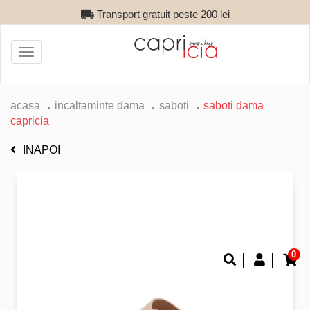
Transport gratuit peste 200 lei
Toggle
navigation
acasa
incaltaminte dama
saboti
saboti dama
capricia
INAPOI
0