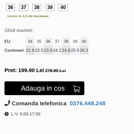
36
37
38
39
40
Livrare in 1-2 zile lucratoare
Ghid marimi:
EU
34
35
36
37
38
39
40
Centimetri
21.8
22.5
23.6
24.2
24.8
25.5
26.2
Pret:
199.90
Lei
279.90 Lei
Adauga in cos
Comanda telefonica
0376.448.248
L-V: 9:00-17:00