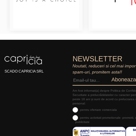
NEWSLETTER
Noutati, reduceri si cel mai impor
SCADO CAPRICIA SRL
spam-uri, promitem asta!!
Aboneaza
Am fost informat(a) despre Politica de Confide
Securitate a prelucrăriidatelor cu caracter pe
peste 16 ani și sunt de acord cu prelucrarea 
personal:
pentru ofertare comerciala
pentru activitati promotionale: promotii,
publicitate