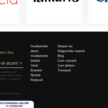
Incaltaminte
Despre noi
dama
Magazinele noastre
tant, fara
Incaltaminte
Blog
barbati
Cum comand
-te acum! >
Genti
Cum platesc
Branduri
Transport
nțialitate şi de
Noutati
rsonal, declar ca am
datelor cu caracter
Reduceri
 concursuri, reclame,