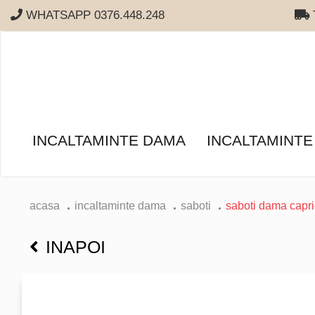
WHATSAPP 0376.448.248
T
INCALTAMINTE DAMA
INCALTAMINTE
acasa
incaltaminte dama
saboti
saboti dama capri
INAPOI