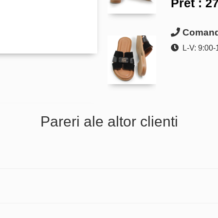
Pret :
27
Comanda
L-V: 9:00-
Pareri ale altor clienti
.