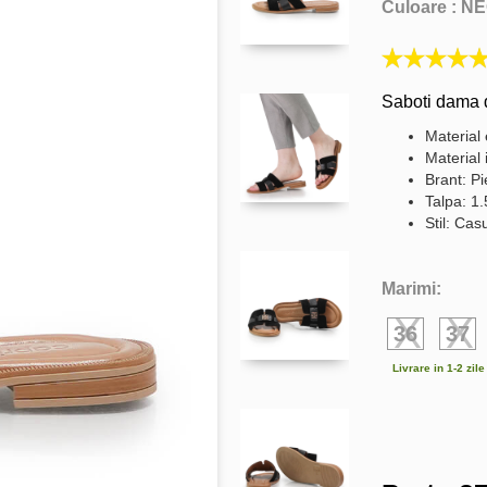
Culoare :
NE
Saboti dama d
Material 
Material 
Brant: Pi
Talpa: 1.
Stil: Cas
Marimi:
36
37
Livrare in 1-2 zil