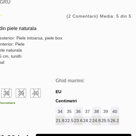
GRU
(2 Comentarii) Media: 5 din 5
in piele naturala
exterior: Piele intoarsa, piele box
interior: Piele
ele naturala
5 cm, tunith
ual
Ghid marimi:
EU
38
39
40
Centimetri
e lucratoare
34
35
36
37
38
39
40
21.8
22.5
23.6
24.2
24.8
25.5
26.2