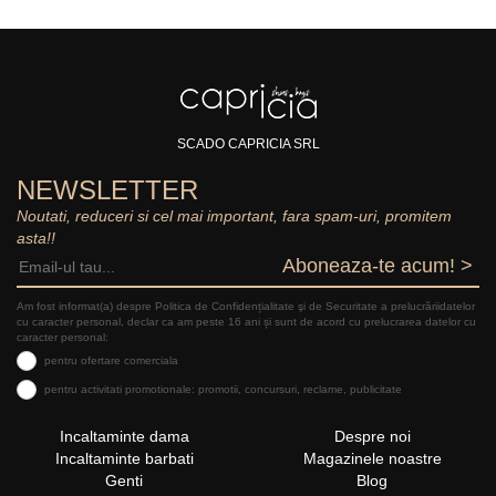
SCADO CAPRICIA SRL
NEWSLETTER
Noutati, reduceri si cel mai important, fara spam-uri, promitem
asta!!
Aboneaza-te acum! >
Am fost informat(a) despre Politica de Confidențialitate şi de Securitate a prelucrăriidatelor
cu caracter personal, declar ca am peste 16 ani și sunt de acord cu prelucrarea datelor cu
caracter personal:
pentru ofertare comerciala
pentru activitati promotionale: promotii, concursuri, reclame, publicitate
Incaltaminte dama
Despre noi
Incaltaminte barbati
Magazinele noastre
Genti
Blog