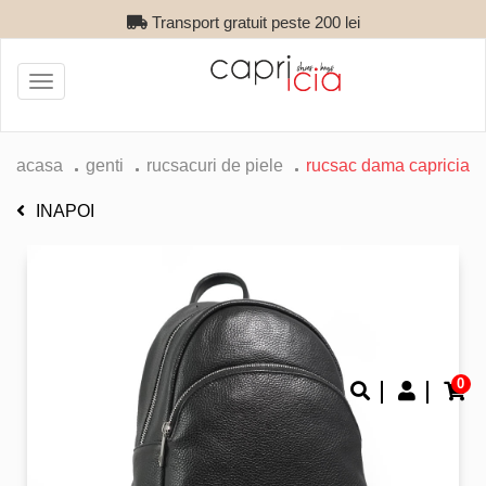
Transport gratuit peste 200 lei
Toggle
navigation
acasa
genti
rucsacuri de piele
rucsac dama capricia
INAPOI
0