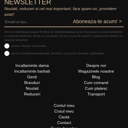
NEWSLETTER
Noutati, reduceri si cel mai important, fara spam-uri, promitem
asta!!
Aboneaza-te acum! >
Am fost informat(a) despre Politica de Confidențialitate şi de Securitate a prelucrăriidatelor
cu caracter personal, declar ca am peste 16 ani și sunt de acord cu prelucrarea datelor cu
caracter personal:
pentru ofertare comerciala
pentru activitati promotionale: promotii, concursuri, reclame, publicitate
Incaltaminte dama
Despre noi
Incaltaminte barbati
Magazinele noastre
Genti
Blog
Branduri
Cum comand
Noutati
Cum platesc
Reduceri
Transport
Contul meu
Cosul meu
Cauta
Contact