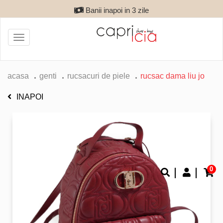
Banii inapoi in 3 zile
Toggle
navigation
acasa
genti
rucsacuri de piele
rucsac dama liu jo
INAPOI
0