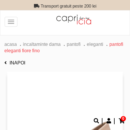
Transport gratuit peste 200 lei
Toggle
navigation
acasa
incaltaminte dama
pantofi
eleganti
pantofi
eleganti fiore fino
INAPOI
0