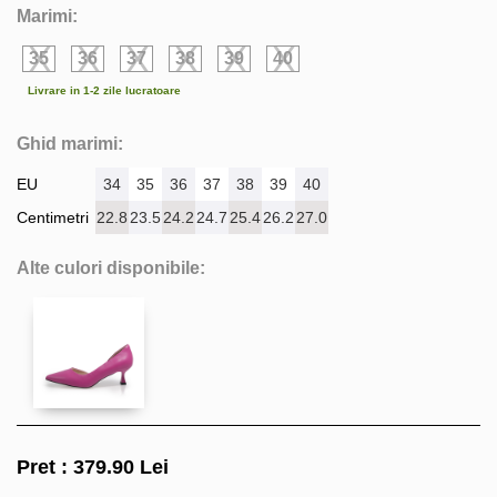
Marimi:
35
36
37
38
39
40
Livrare in 1-2 zile lucratoare
Ghid marimi:
EU
34
35
36
37
38
39
40
Centimetri
22.8
23.5
24.2
24.7
25.4
26.2
27.0
Alte culori disponibile:
Pret :
379.90
Lei