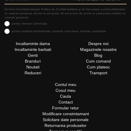
Am fost informat(a) despre Politica de Confidențialitate şi de Securitate a prelucrăriidatelor
cu caracter personal, declar ca am peste 16 ani și sunt de acord cu prelucrarea datelor cu
caracter personal:
pentru ofertare comerciala
pentru activitati promotionale: promotii, concursuri, reclame, publicitate
Incaltaminte dama
Despre noi
Incaltaminte barbati
Magazinele noastre
Genti
Blog
Branduri
Cum comand
Noutati
Cum platesc
Reduceri
Transport
Contul meu
Cosul meu
Cauta
Contact
Formular retur
Modificare consimtamant
Solicitare date personale
Returnarea produselor