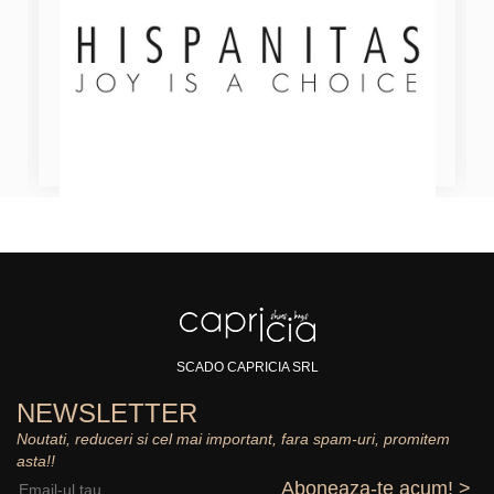
SCADO CAPRICIA SRL
NEWSLETTER
Noutati, reduceri si cel mai important, fara spam-uri, promitem
asta!!
Aboneaza-te acum! >