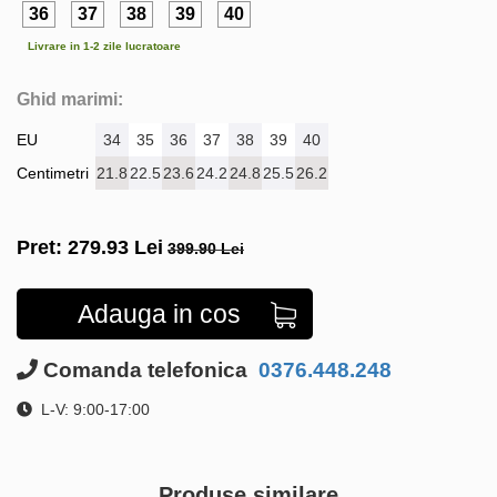
36
37
38
39
40
Livrare in 1-2 zile lucratoare
Ghid marimi:
EU
34
35
36
37
38
39
40
Centimetri
21.8
22.5
23.6
24.2
24.8
25.5
26.2
Pret:
279.93
Lei
399.90 Lei
Adauga in cos
Comanda telefonica
0376.448.248
L-V: 9:00-17:00
Produse similare