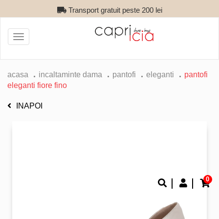
Transport gratuit peste 200 lei
Toggle
navigation
acasa
incaltaminte dama
pantofi
eleganti
pantofi
eleganti fiore fino
INAPOI
0