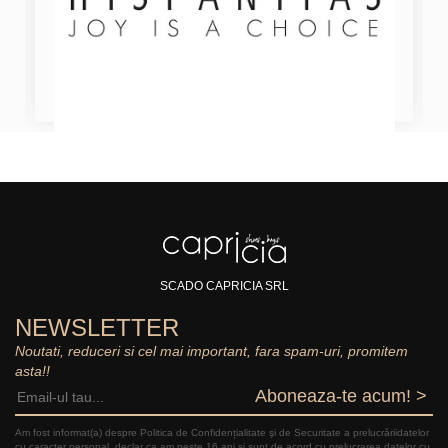
SCADO CAPRICIA SRL
NEWSLETTER
Noutati, reduceri si cel mai important, fara spam-uri, promitem
asta!!
Aboneaza-te acum! >
Am fost informat(a) despre Politica de Confidențialitate şi de Securitate a prelucrăriidatelor
cu caracter personal, declar ca am peste 16 ani și sunt de acord cu prelucrarea datelor cu