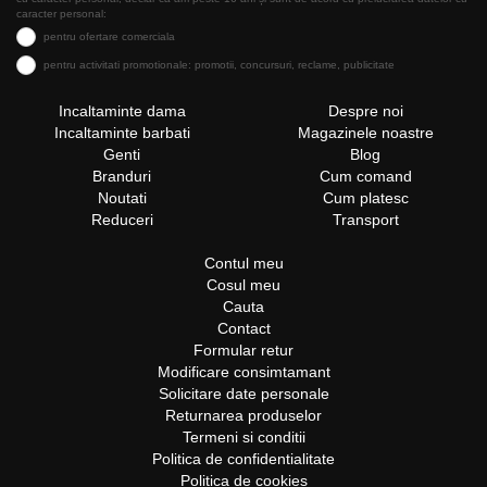
caracter personal:
pentru ofertare comerciala
pentru activitati promotionale: promotii, concursuri, reclame, publicitate
Incaltaminte dama
Despre noi
Incaltaminte barbati
Magazinele noastre
Genti
Blog
Branduri
Cum comand
Noutati
Cum platesc
Reduceri
Transport
Contul meu
Cosul meu
Cauta
Contact
Formular retur
Modificare consimtamant
Solicitare date personale
Returnarea produselor
Termeni si conditii
Politica de confidentialitate
Politica de cookies