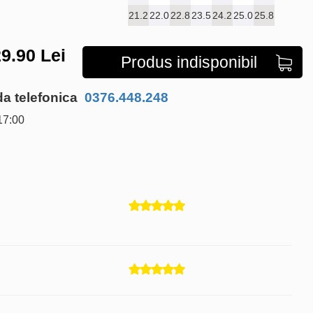
21.2
22.0
22.8
23.5
24.2
25.0
25.8
9.90
Lei
Produs indisponibil
 telefonica
0376.448.248
17:00