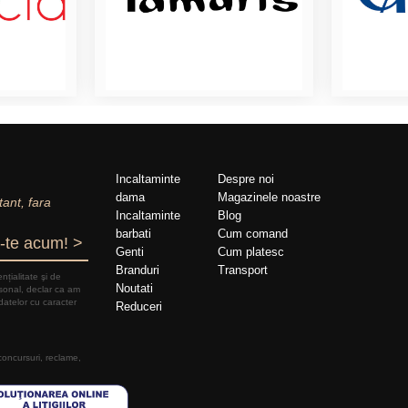
Incaltaminte
Despre noi
dama
Magazinele noastre
tant, fara
Incaltaminte
Blog
barbati
Cum comand
-te acum! >
Genti
Cum platesc
Branduri
Transport
nțialitate şi de
Noutati
rsonal, declar ca am
datelor cu caracter
Reduceri
 concursuri, reclame,