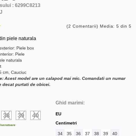
sului :
6299C8213
J
(2 Comentarii) Media: 5 din 5
din piele naturala
exterior: Piele box
interior: Piele
ele naturala
t
,5 cm, Cauciuc
e: Acest model are un calapod mai mic. Comandati un numar
 decat purtati de obicei.
Ghid marimi:
EU
38
39
40
Centimetri
e lucratoare
34
35
36
37
38
39
40