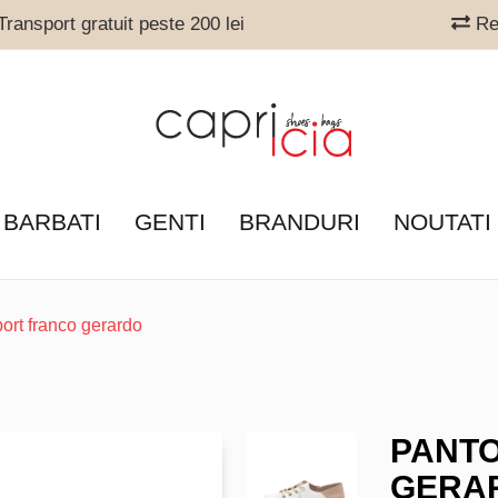
ransport gratuit peste 200 lei
Ret
 BARBATI
GENTI
BRANDURI
NOUTATI
port franco gerardo
PANTO
GERA