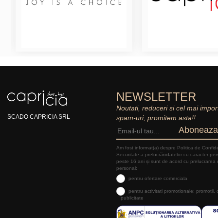
NEWSLETTER
Noutati, reduceri si cel mai impor
SCADO CAPRICIA SRL
spam-uri, promitem asta!!
Aboneaza
Am fost informat(a) despre Politica de Confide
Securitate a prelucrăriidatelor cu caracter pe
peste 16 ani și sunt de acord cu prelucrarea 
personal:
pentru ofertare comerciala
pentru activitati promotionale: promotii,
publicitate