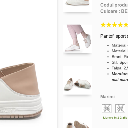
Codul produ
Culoare :
BE
Pantofi sport 
Material 
Material 
Brant: Pi
Stil: Spor
Talpa: 2
Mentiun
mai mare
Marimi:
36
37
Livrare in 1-2 zil