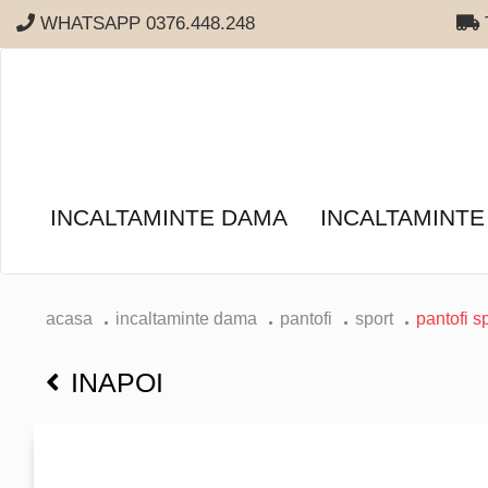
WHATSAPP 0376.448.248
T
INCALTAMINTE DAMA
INCALTAMINTE
acasa
incaltaminte dama
pantofi
sport
pantofi s
INAPOI