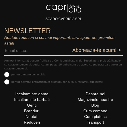
SCADO CAPRICIA SRL
NEWSLETTER
Noutati, reduceri si cel mai important, fara spam-uri, promitem
asta!!
Aboneaza-te acum! >
Am fost informat(a) despre Politica de Confidențialitate şi de Securitate a prelucrăriidatelor
cu caracter personal, declar ca am peste 16 ani și sunt de acord cu prelucrarea datelor cu
caracter personal:
pentru ofertare comerciala
pentru activitati promotionale: promotii, concursuri, reclame, publicitate
Incaltaminte dama
Despre noi
Incaltaminte barbati
Magazinele noastre
Genti
Blog
Branduri
Cum comand
Noutati
Cum platesc
Reduceri
Transport