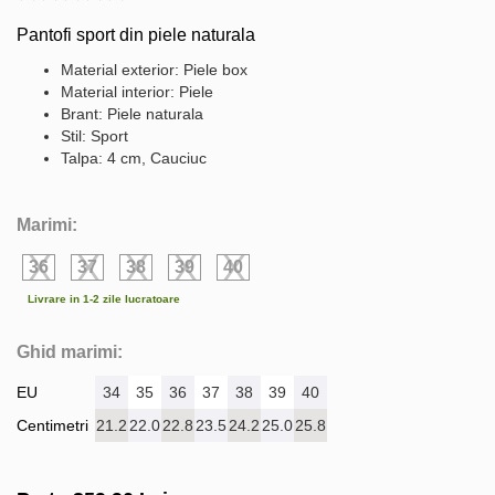
Pantofi sport din piele naturala
Material exterior: Piele box
Material interior: Piele
Brant: Piele naturala
Stil: Sport
Talpa: 4 cm, Cauciuc
Marimi:
36
37
38
39
40
Livrare in 1-2 zile lucratoare
Ghid marimi:
EU
34
35
36
37
38
39
40
Centimetri
21.2
22.0
22.8
23.5
24.2
25.0
25.8