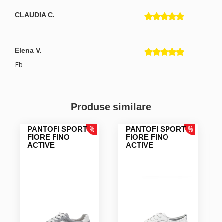
CLAUDIA C.
Elena V.
Fb
Ioana P.
Produse similare
Foarte mulțumită!
PANTOFI SPORT
PANTOFI SPORT
FIORE FINO
FIORE FINO
Maya S.
ACTIVE
ACTIVE
Matei O.
Foarte comozi, ma bucur ca am gasit un tip de tenesi
eleganto-sportlish si perforati.