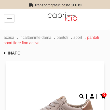
Transport gratuit peste 200 lei
Toggle
navigation
acasa
incaltaminte dama
pantofi
sport
pantofi
sport fiore fino active
INAPOI
0