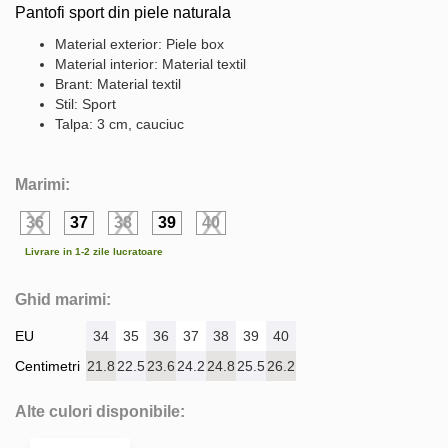
Pantofi sport din piele naturala
Material exterior: Piele box
Material interior: Material textil
Brant: Material textil
Stil: Sport
Talpa: 3 cm, cauciuc
Marimi:
36
37
38
39
40
Livrare in 1-2 zile lucratoare
Ghid marimi:
EU
34
35
36
37
38
39
40
Centimetri
21.8
22.5
23.6
24.2
24.8
25.5
26.2
Alte culori disponibile: