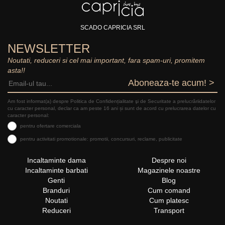
SCADO CAPRICIA SRL
NEWSLETTER
Noutati, reduceri si cel mai important, fara spam-uri, promitem
asta!!
Aboneaza-te acum! >
Am fost informat(a) despre Politica de Confidențialitate şi de Securitate a prelucrăriidatelor
cu caracter personal, declar ca am peste 16 ani și sunt de acord cu prelucrarea datelor cu
caracter personal:
pentru ofertare comerciala
pentru activitati promotionale: promotii, concursuri, reclame, publicitate
Incaltaminte dama
Despre noi
Incaltaminte barbati
Magazinele noastre
Genti
Blog
Branduri
Cum comand
Noutati
Cum platesc
Reduceri
Transport