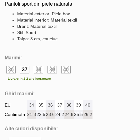
Pantofi sport din piele naturala
Material exterior: Piele box
Material interior: Material textil
Brant: Material textil
Stil: Sport
Talpa: 3 cm, cauciuc
Marimi:
36
37
38
39
40
Livrare in 1-2 zile lucratoare
Ghid marimi:
EU
34
35
36
37
38
39
40
Centimetri
21.8
22.5
23.6
24.2
24.8
25.5
26.2
Alte culori disponibile: