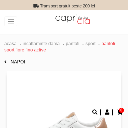
Transport gratuit peste 200 lei
Toggle
navigation
acasa
incaltaminte dama
pantofi
sport
pantofi
sport fiore fino active
INAPOI
0