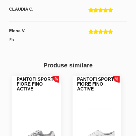
CLAUDIA C.
Elena V.
Fb
Ioana P.
Produse similare
Foarte mulțumită!
PANTOFI SPORT
PANTOFI SPORT
FIORE FINO
FIORE FINO
Maya S.
ACTIVE
ACTIVE
Matei O.
Foarte comozi, ma bucur ca am gasit un tip de tenesi
eleganto-sportlish si perforati.