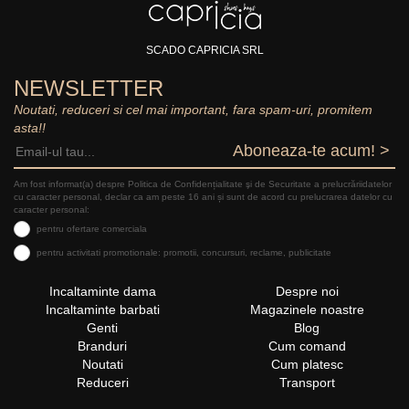
SCADO CAPRICIA SRL
NEWSLETTER
Noutati, reduceri si cel mai important, fara spam-uri, promitem
asta!!
Aboneaza-te acum! >
Am fost informat(a) despre Politica de Confidențialitate şi de Securitate a prelucrăriidatelor
cu caracter personal, declar ca am peste 16 ani și sunt de acord cu prelucrarea datelor cu
caracter personal:
pentru ofertare comerciala
pentru activitati promotionale: promotii, concursuri, reclame, publicitate
Incaltaminte dama
Despre noi
Incaltaminte barbati
Magazinele noastre
Genti
Blog
Branduri
Cum comand
Noutati
Cum platesc
Reduceri
Transport