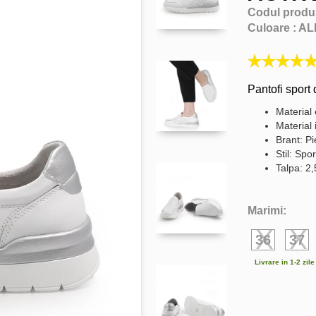
Codul produ
Culoare :
AL
Pantofi sport 
Material 
Material 
Brant: Pi
Stil: Spor
Talpa: 2
Marimi:
36
37
Livrare in 1-2 zil