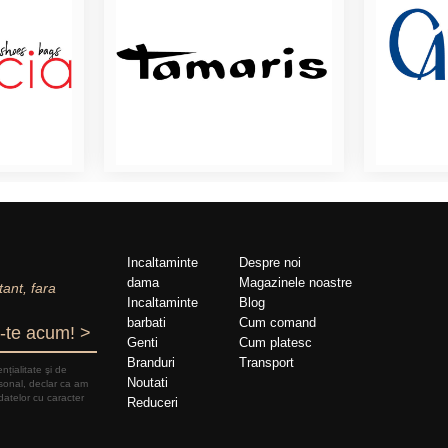
Incaltaminte
Despre noi
dama
Magazinele noastre
tant, fara
Incaltaminte
Blog
barbati
Cum comand
-te acum! >
Genti
Cum platesc
Branduri
Transport
nțialitate şi de
Noutati
rsonal, declar ca am
datelor cu caracter
Reduceri