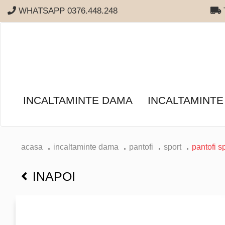
WHATSAPP 0376.448.248
T
INCALTAMINTE DAMA
INCALTAMINTE
acasa
incaltaminte dama
pantofi
sport
pantofi sp
INAPOI