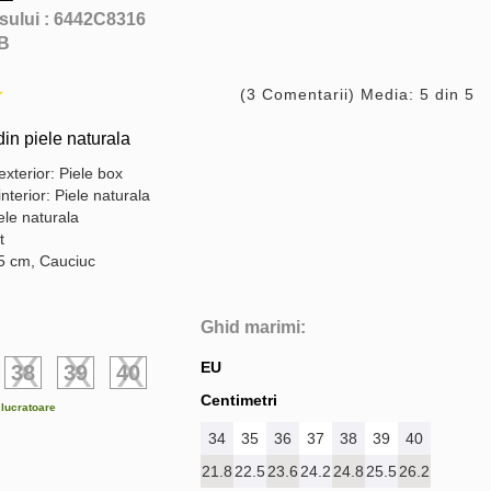
sului :
6442C8316
B
(3 Comentarii) Media: 5 din 5
din piele naturala
exterior: Piele box
interior: Piele naturala
ele naturala
t
,5 cm, Cauciuc
Ghid marimi:
EU
38
39
40
Centimetri
e lucratoare
34
35
36
37
38
39
40
21.8
22.5
23.6
24.2
24.8
25.5
26.2