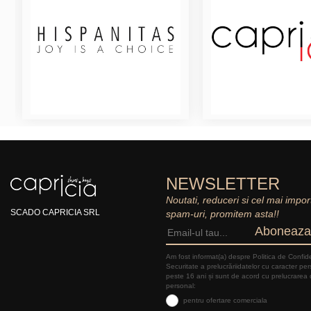
NEWSLETTER
Noutati, reduceri si cel mai impor
SCADO CAPRICIA SRL
spam-uri, promitem asta!!
Aboneaza
Am fost informat(a) despre Politica de Confide
Securitate a prelucrăriidatelor cu caracter pe
peste 16 ani și sunt de acord cu prelucrarea 
personal:
pentru ofertare comerciala