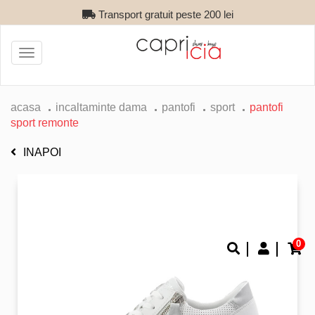
Transport gratuit peste 200 lei
Toggle
navigation
acasa
incaltaminte dama
pantofi
sport
pantofi
sport remonte
INAPOI
0