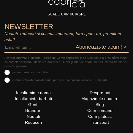
SCADO CAPRICIA SRL
NEWSLETTER
Noutati, reduceri si cel mai important, fara spam-uri, promitem
asta!!
Aboneaza-te acum! >
Am fost informat(a) despre Politica de Confidențialitate şi de Securitate a prelucrăriidatelor
cu caracter personal, declar ca am peste 16 ani și sunt de acord cu prelucrarea datelor cu
caracter personal:
pentru ofertare comerciala
pentru activitati promotionale: promotii, concursuri, reclame, publicitate
Incaltaminte dama
Despre noi
Incaltaminte barbati
Magazinele noastre
Genti
Blog
Branduri
Cum comand
Noutati
Cum platesc
Reduceri
Transport