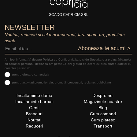
SCADO CAPRICIA SRL
NEWSLETTER
Noutati, reduceri si cel mai important, fara spam-uri, promitem
asta!!
Aboneaza-te acum! >
Am fost informat(a) despre Politica de Confidențialitate şi de Securitate a prelucrăriidatelor
cu caracter personal, declar ca am peste 16 ani și sunt de acord cu prelucrarea datelor cu
caracter personal:
pentru ofertare comerciala
pentru activitati promotionale: promotii, concursuri, reclame, publicitate
Incaltaminte dama
Despre noi
Incaltaminte barbati
Magazinele noastre
Genti
Blog
Branduri
Cum comand
Noutati
Cum platesc
Reduceri
Transport