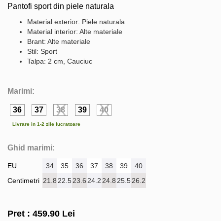
Pantofi sport din piele naturala
Material exterior: Piele naturala
Material interior: Alte materiale
Brant: Alte materiale
Stil: Sport
Talpa: 2 cm, Cauciuc
Marimi:
36
37
38
39
40
Livrare in 1-2 zile lucratoare
Ghid marimi:
EU
34
35
36
37
38
39
40
Centimetri
21.8
22.5
23.6
24.2
24.8
25.5
26.2
Pret :
459.90
Lei