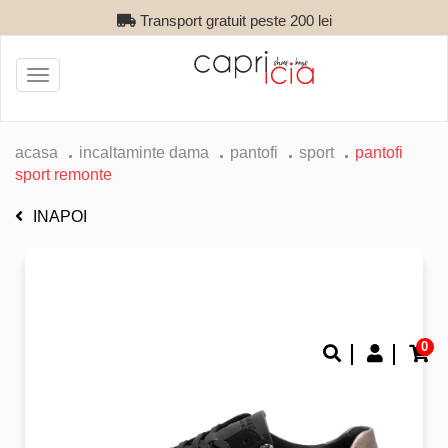
Transport gratuit peste 200 lei
Toggle
navigation
acasa
incaltaminte dama
pantofi
sport
pantofi
sport remonte
INAPOI
0