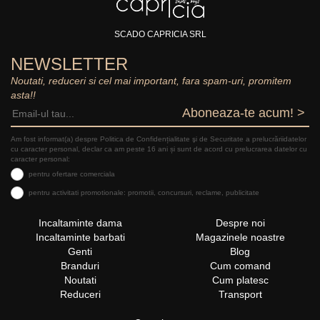
SCADO CAPRICIA SRL
NEWSLETTER
Noutati, reduceri si cel mai important, fara spam-uri, promitem
asta!!
Aboneaza-te acum! >
Am fost informat(a) despre Politica de Confidențialitate şi de Securitate a prelucrăriidatelor
cu caracter personal, declar ca am peste 16 ani și sunt de acord cu prelucrarea datelor cu
caracter personal:
pentru ofertare comerciala
pentru activitati promotionale: promotii, concursuri, reclame, publicitate
Incaltaminte dama
Despre noi
Incaltaminte barbati
Magazinele noastre
Genti
Blog
Branduri
Cum comand
Noutati
Cum platesc
Reduceri
Transport