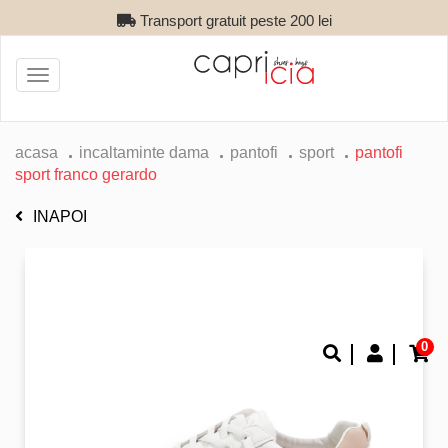
Transport gratuit peste 200 lei
Toggle
navigation
acasa
incaltaminte dama
pantofi
sport
pantofi
sport franco gerardo
INAPOI
0