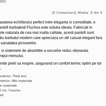
ARO
(0 Comentarii) Media: 0 din 5
autarea echilibrului perfect intre eleganta si comoditate, o
tofi barbatesti Fluchos este solutia ideala. Fabricati in
le naturala de cea mai inalta calitate, acesti pantofi sunt
ntru barbatul modern care apreciaza un stil casual-elegant fara
sanatatea picioarelor.
a si sistemele de absorbtie a socurilor reduc oboseala
timpul mersului.
mite pielii sa respire, asigurand un confort termic optim pe tot
.
exterior: Piele box
interior: Alte materiale
te materiale
,5 cm, Cauciuc
ual