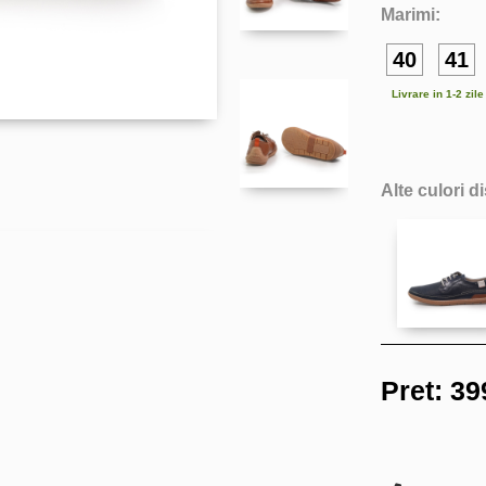
Marimi:
40
41
Livrare in 1-2 zil
Alte culori d
Pret:
39