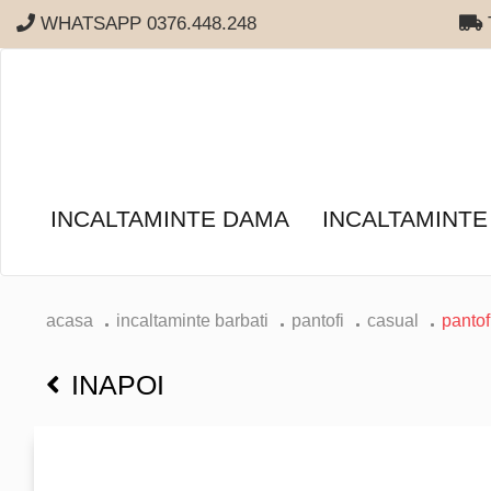
WHATSAPP 0376.448.248
T
INCALTAMINTE DAMA
INCALTAMINTE
acasa
incaltaminte barbati
pantofi
casual
pantof
INAPOI