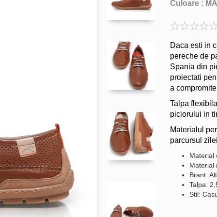
Culoare :
M
Daca esti in c
pereche de pan
Spania din pie
proiectati pe
a compromite 
Talpa flexibil
piciorului in 
Materialul per
parcursul zilei
Material 
Material 
Brant: Al
Talpa: 2
Stil: Cas