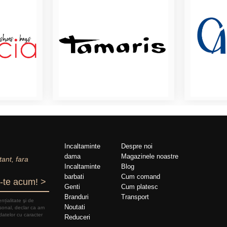
Incaltaminte
Despre noi
dama
Magazinele noastre
tant, fara
Incaltaminte
Blog
barbati
Cum comand
-te acum! >
Genti
Cum platesc
Branduri
Transport
nțialitate şi de
Noutati
rsonal, declar ca am
datelor cu caracter
Reduceri