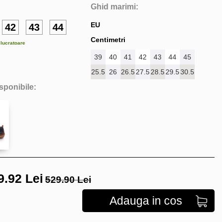
Ghid marimi:
EU
42
43
44
Centimetri
e lucratoare
39
40
41
42
43
44
45
25.5
26
26.5
27.5
28.5
29.5
30.5
isponibile:
9.92
Lei
529.90 Lei
Adauga in cos