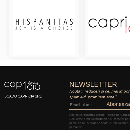
NEWSLETTER
Noutati, reduceri si cel mai impor
SCADO CAPRICIA SRL
spam-uri, promitem asta!!
Aboneaza
Am fost informat(a) despre Politica de Confide
Securitate a prelucrăriidatelor cu caracter pe
peste 16 ani și sunt de acord cu prelucrarea 
personal: