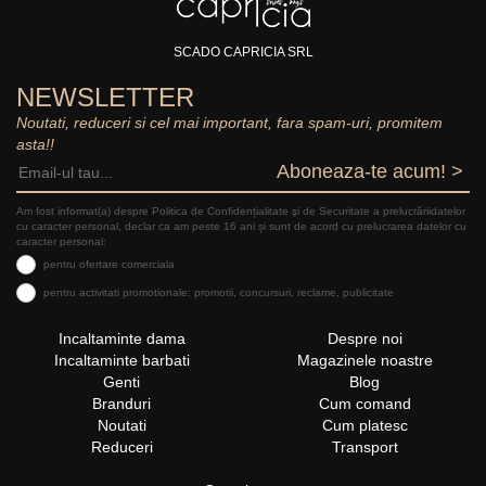
SCADO CAPRICIA SRL
NEWSLETTER
Noutati, reduceri si cel mai important, fara spam-uri, promitem
asta!!
Aboneaza-te acum! >
Am fost informat(a) despre Politica de Confidențialitate şi de Securitate a prelucrăriidatelor
cu caracter personal, declar ca am peste 16 ani și sunt de acord cu prelucrarea datelor cu
caracter personal:
pentru ofertare comerciala
pentru activitati promotionale: promotii, concursuri, reclame, publicitate
Incaltaminte dama
Despre noi
Incaltaminte barbati
Magazinele noastre
Genti
Blog
Branduri
Cum comand
Noutati
Cum platesc
Reduceri
Transport