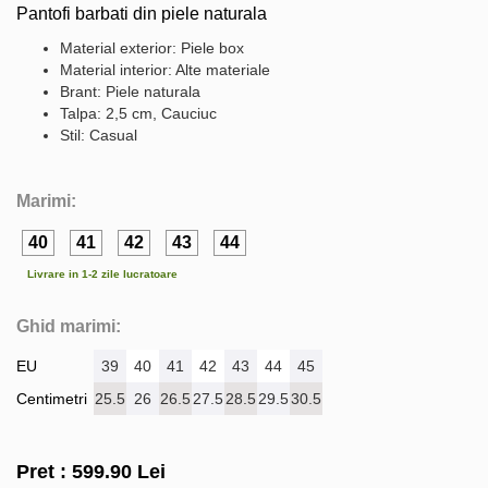
Pantofi barbati din piele naturala
Material exterior: Piele box
Material interior: Alte materiale
Brant: Piele naturala
Talpa: 2,5 cm, Cauciuc
Stil: Casual
Marimi:
40
41
42
43
44
Livrare in 1-2 zile lucratoare
Ghid marimi:
EU
39
40
41
42
43
44
45
Centimetri
25.5
26
26.5
27.5
28.5
29.5
30.5
Pret :
599.90
Lei