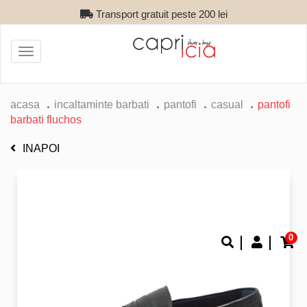
Transport gratuit peste 200 lei
Toggle
navigation
acasa
incaltaminte barbati
pantofi
casual
pantofi
barbati fluchos
INAPOI
0