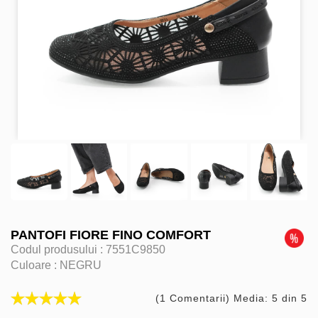
PANTOFI FIORE FINO COMFORT
Codul produsului :
7551C9850
Culoare :
NEGRU
(1 Comentarii) Media: 5 din 5