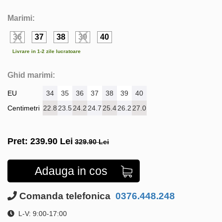
Marimi:
36
37
38
39
40
Livrare in 1-2 zile lucratoare
Ghid marimi:
EU
34
35
36
37
38
39
40
Centimetri
22.8
23.5
24.2
24.7
25.4
26.2
27.0
Pret:
239.90
Lei
329.90 Lei
Adauga in cos
Comanda telefonica
0376.448.248
L-V: 9:00-17:00