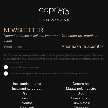
SCADO CAPRICIA SRL
NEWSLETTER
Noutati, reduceri si cel mai important, fara spam-uri, promitem
asta!!
Aboneaza-te acum! >
Am fost informat(a) despre Politica de Confidențialitate şi de Securitate a prelucrăriidatelor
cu caracter personal, declar ca am peste 16 ani și sunt de acord cu prelucrarea datelor cu
caracter personal:
pentru ofertare comerciala
pentru activitati promotionale: promotii, concursuri, reclame, publicitate
Incaltaminte dama
Despre noi
Incaltaminte barbati
Magazinele noastre
Genti
Blog
Branduri
Cum comand
Noutati
Cum platesc
Reduceri
Transport