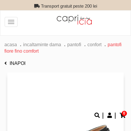
Transport gratuit peste 200 lei
Toggle
navigation
acasa
incaltaminte dama
pantofi
confort
pantofi
fiore fino comfort
INAPOI
0