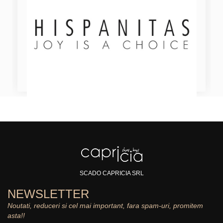
SCADO CAPRICIA SRL
NEWSLETTER
Noutati, reduceri si cel mai important, fara spam-uri, promitem
asta!!