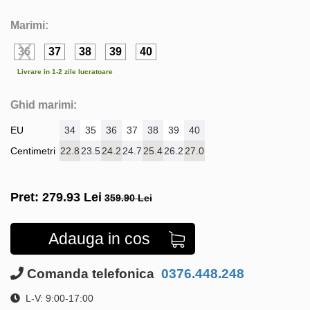
Marimi:
36
37
38
39
40
Livrare in 1-2 zile lucratoare
Ghid marimi:
EU
34
35
36
37
38
39
40
Centimetri
22.8
23.5
24.2
24.7
25.4
26.2
27.0
Pret:
279.93
Lei
359.90 Lei
Adauga in cos
Comanda telefonica
0376.448.248
L-V: 9:00-17:00