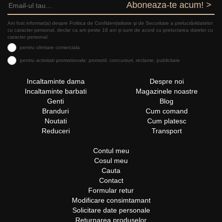
Aboneaza-te acum! >
Am fost informat(a) despre Politica de Confidențialitate şi de Securitate a prelucrăriidatelor
cu caracter personal, declar ca am peste 16 ani și sunt de acord cu prelucrarea datelor cu
caracter personal:
pentru ofertare comerciala
pentru activitati promotionale: promotii, concursuri, reclame, publicitate
Incaltaminte dama
Despre noi
Incaltaminte barbati
Magazinele noastre
Genti
Blog
Branduri
Cum comand
Noutati
Cum platesc
Reduceri
Transport
Contul meu
Cosul meu
Cauta
Contact
Formular retur
Modificare consimtamant
Solicitare date personale
Returnarea produselor