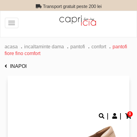
Transport gratuit peste 200 lei
Toggle
navigation
acasa
incaltaminte dama
pantofi
confort
pantofi
fiore fino comfort
INAPOI
0