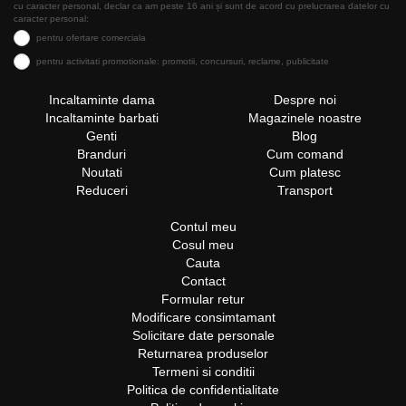
cu caracter personal, declar ca am peste 16 ani și sunt de acord cu prelucrarea datelor cu
caracter personal:
pentru ofertare comerciala
pentru activitati promotionale: promotii, concursuri, reclame, publicitate
Incaltaminte dama
Despre noi
Incaltaminte barbati
Magazinele noastre
Genti
Blog
Branduri
Cum comand
Noutati
Cum platesc
Reduceri
Transport
Contul meu
Cosul meu
Cauta
Contact
Formular retur
Modificare consimtamant
Solicitare date personale
Returnarea produselor
Termeni si conditii
Politica de confidentialitate