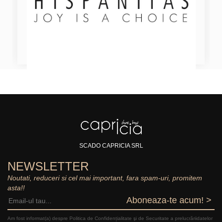
SCADO CAPRICIA SRL
NEWSLETTER
Noutati, reduceri si cel mai important, fara spam-uri, promitem
asta!!
Aboneaza-te acum! >
Am fost informat(a) despre Politica de Confidențialitate şi de Securitate a prelucrăriidatelor