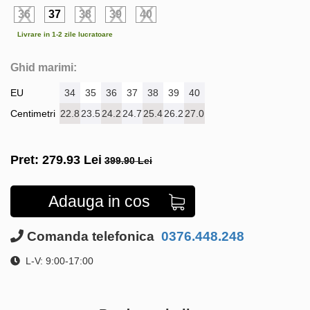
36
37
38
39
40
Livrare in 1-2 zile lucratoare
Ghid marimi:
EU
34
35
36
37
38
39
40
Centimetri
22.8
23.5
24.2
24.7
25.4
26.2
27.0
Pret:
279.93
Lei
399.90 Lei
Adauga in cos
Comanda telefonica
0376.448.248
L-V: 9:00-17:00