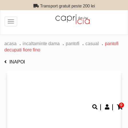
Transport gratuit peste 200 lei
Toggle
navigation
acasa
incaltaminte dama
pantofi
casual
pantofi
decupati fiore fino
INAPOI
0