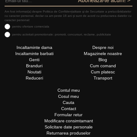
Aboneaza-te acum! >
Am fost informat(a) despre Politica de Confidențialitate şi de Securitate a prelucrăriidatelor
cu caracter personal, declar ca am peste 16 ani și sunt de acord cu prelucrarea datelor cu
caracter personal:
pentru ofertare comerciala
pentru activitati promotionale: promotii, concursuri, reclame, publicitate
Incaltaminte dama
Despre noi
Incaltaminte barbati
Magazinele noastre
Genti
Blog
Branduri
Cum comand
Noutati
Cum platesc
Reduceri
Transport
Contul meu
Cosul meu
Cauta
Contact
Formular retur
Modificare consimtamant
Solicitare date personale
Returnarea produselor