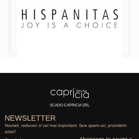
SCADO CAPRICIA SRL
NEWSLETTER
Noutati, reduceri si cel mai important, fara spam-uri, promitem
asta!!