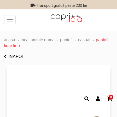
Transport gratuit peste 200 lei
Toggle
navigation
acasa
incaltaminte dama
pantofi
casual
pantofi
fiore fino
INAPOI
0