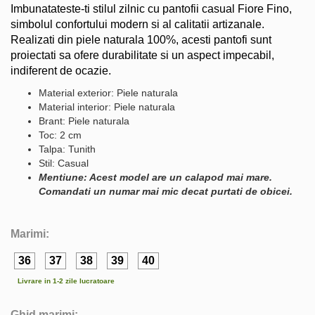
Imbunatateste-ti stilul zilnic cu pantofii casual Fiore Fino,
simbolul confortului modern si al calitatii artizanale.
Realizati din piele naturala 100%, acesti pantofi sunt
proiectati sa ofere durabilitate si un aspect impecabil,
indiferent de ocazie.
Material exterior: Piele naturala
Material interior: Piele naturala
Brant: Piele naturala
Toc: 2 cm
Talpa: Tunith
Stil: Casual
Mentiune: Acest model are un calapod mai mare.
Comandati un numar mai mic decat purtati de obicei.
Marimi:
36
37
38
39
40
Livrare in 1-2 zile lucratoare
Ghid marimi: