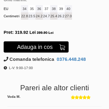
EU
34
35
36
37
38
39
40
Centimetri
22.8
23.5
24.2
24.7
25.4
26.2
27.0
Pret:
319.92
Lei
399.90 Lei
Adauga in cos
Comanda telefonica
0376.448.248
L-V: 9:00-17:00
Pareri ale altor clienti
Voda M.