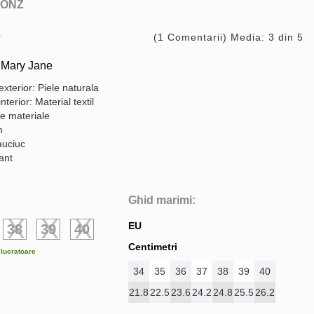
ONZ
(1 Comentarii) Media: 3 din 5
 Mary Jane
exterior: Piele naturala
nterior: Material textil
te materiale
m
auciuc
gant
Ghid marimi:
EU
38
39
40
Centimetri
e lucratoare
34
35
36
37
38
39
40
21.8
22.5
23.6
24.2
24.8
25.5
26.2