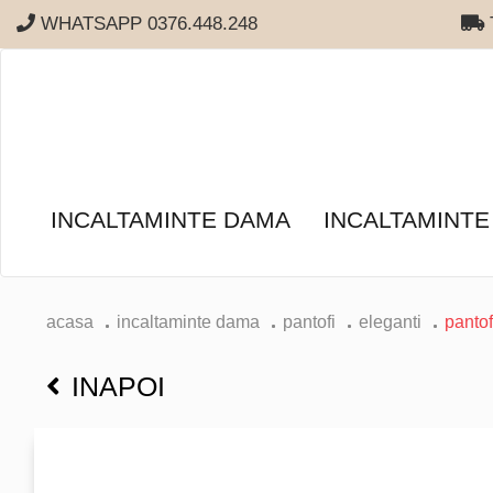
WHATSAPP 0376.448.248
T
INCALTAMINTE DAMA
INCALTAMINTE
acasa
incaltaminte dama
pantofi
eleganti
panto
INAPOI