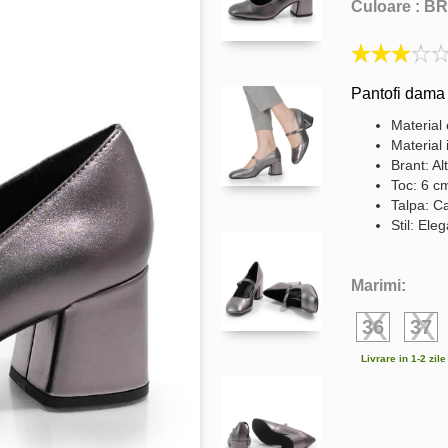
Culoare :
BR
Pantofi dama
Material 
Material i
Brant: Al
Toc: 6 c
Talpa: C
Stil: Ele
Marimi:
36
37
Livrare in 1-2 zil