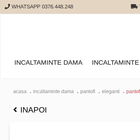
WHATSAPP 0376.448.248
T
INCALTAMINTE DAMA
INCALTAMINTE
acasa
incaltaminte dama
pantofi
eleganti
panto
INAPOI