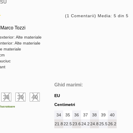
SU
(1 Comentarii) Media: 5 din 5
 Marco Tozzi
exterior: Alte materiale
interior: Alte materiale
te materiale
 cm
auciuc
gant
Ghid marimi:
EU
38
39
40
Centimetri
e lucratoare
34
35
36
37
38
39
40
21.8
22.5
23.6
24.2
24.8
25.5
26.2