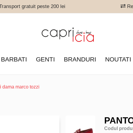
ransport gratuit peste 200 lei
Ret
 BARBATI
GENTI
BRANDURI
NOUTATI
fi dama marco tozzi
PANTO
Codul produ