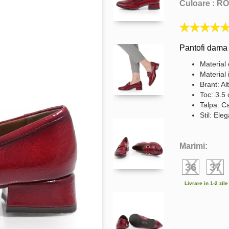
Culoare :
RO
Pantofi dama
Material 
Material 
Brant: Al
Toc: 3.5
Talpa: C
Stil: Ele
Marimi:
36
37
Livrare in 1-2 zil