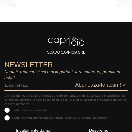
SCADO CAPRICIA SRL
NEWSLETTER
Noutati, reduceri si cel mai important, fara spam-uri, promitem
asta!!
Aboneaza-te acum! >
Am fost informat(a) despre Politica de Confidențialitate şi de Securitate a prelucrăriidatelor
cu caracter personal, declar ca am peste 16 ani și sunt de acord cu prelucrarea datelor cu
caracter personal:
pentru ofertare comerciala
pentru activitati promotionale: promotii, concursuri, reclame, publicitate
Incaltaminte dama
Despre noi