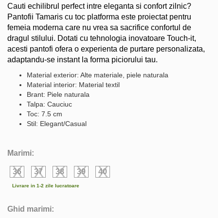
Cauti echilibrul perfect intre eleganta si confort zilnic?
Pantofii Tamaris cu toc platforma este proiectat pentru
femeia moderna care nu vrea sa sacrifice confortul de
dragul stilului. Dotati cu tehnologia inovatoare Touch-it,
acesti pantofi ofera o experienta de purtare personalizata,
adaptandu-se instant la forma piciorului tau.
Material exterior: Alte materiale, piele naturala
Material interior: Material textil
Brant: Piele naturala
Talpa: Cauciuc
Toc: 7.5 cm
Stil: Elegant/Casual
Marimi:
36
37
38
39
40
Livrare in 1-2 zile lucratoare
Ghid marimi: