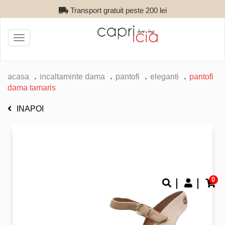
Transport gratuit peste 200 lei
Toggle
navigation
acasa
incaltaminte dama
pantofi
eleganti
pantofi
dama tamaris
INAPOI
0