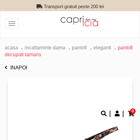
Transport gratuit peste 200 lei
Toggle
navigation
acasa
incaltaminte dama
pantofi
eleganti
pantofi
decupati tamaris
INAPOI
0