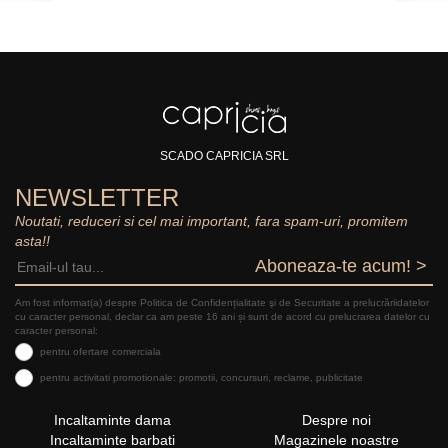
SCADO CAPRICIA SRL
NEWSLETTER
Noutati, reduceri si cel mai important, fara spam-uri, promitem
asta!!
Aboneaza-te acum! >
Am fost informat(a) despre Politica de Confidențialitate şi de Securitate a prelucrăriidatelor
cu caracter personal, declar ca am peste 16 ani și sunt de acord cu prelucrarea datelor cu
caracter personal:
pentru ofertare comerciala
pentru activitati promotionale: promotii, concursuri, reclame, publicitate
Incaltaminte dama
Despre noi
Incaltaminte barbati
Magazinele noastre