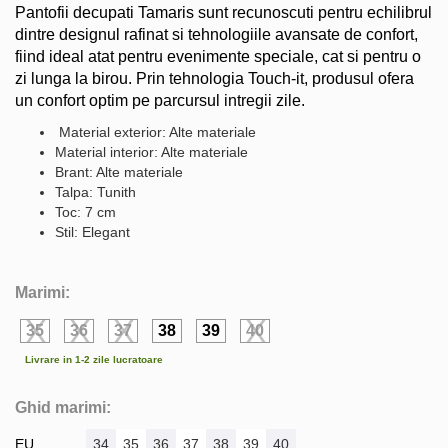
Pantofii decupati Tamaris sunt recunoscuti pentru echilibrul
dintre designul rafinat si tehnologiile avansate de confort,
fiind ideal atat pentru evenimente speciale, cat si pentru o
zi lunga la birou. Prin tehnologia Touch-it, produsul ofera
un confort optim pe parcursul intregii zile.
Material exterior: Alte materiale
Material interior: Alte materiale
Brant: Alte materiale
Talpa: Tunith
Toc: 7 cm
Stil: Elegant
Marimi:
35
36
37
38
39
40
Livrare in 1-2 zile lucratoare
Ghid marimi:
EU
34
35
36
37
38
39
40