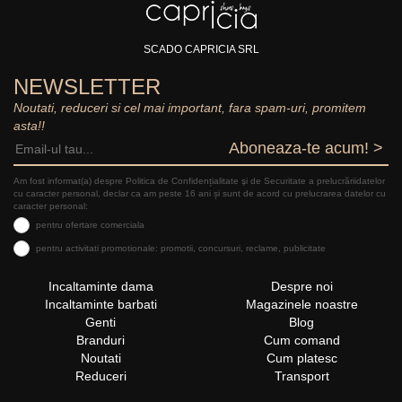
SCADO CAPRICIA SRL
NEWSLETTER
Noutati, reduceri si cel mai important, fara spam-uri, promitem
asta!!
Aboneaza-te acum! >
Am fost informat(a) despre Politica de Confidențialitate şi de Securitate a prelucrăriidatelor
cu caracter personal, declar ca am peste 16 ani și sunt de acord cu prelucrarea datelor cu
caracter personal:
pentru ofertare comerciala
pentru activitati promotionale: promotii, concursuri, reclame, publicitate
Incaltaminte dama
Despre noi
Incaltaminte barbati
Magazinele noastre
Genti
Blog
Branduri
Cum comand
Noutati
Cum platesc
Reduceri
Transport