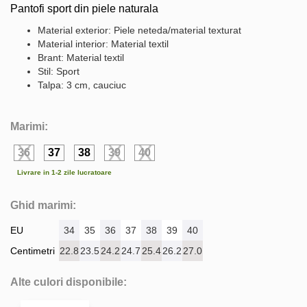
Pantofi sport din piele naturala
Material exterior: Piele neteda/material texturat
Material interior: Material textil
Brant: Material textil
Stil: Sport
Talpa: 3 cm, cauciuc
Marimi:
36
37
38
39
40
Livrare in 1-2 zile lucratoare
Ghid marimi:
EU
34
35
36
37
38
39
40
Centimetri
22.8
23.5
24.2
24.7
25.4
26.2
27.0
Alte culori disponibile: