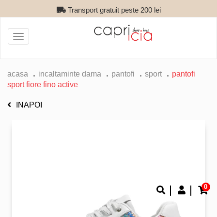
Transport gratuit peste 200 lei
Toggle
navigation
acasa
incaltaminte dama
pantofi
sport
pantofi
sport fiore fino active
INAPOI
0