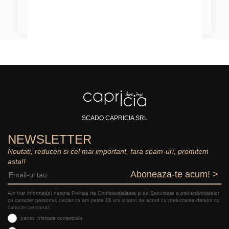
SCADO CAPRICIA SRL
NEWSLETTER
Noutati, reduceri si cel mai important, fara spam-uri, promitem
asta!!
Aboneaza-te acum! >
Am fost informat(a) despre Politica de Confidențialitate şi de Securitate a prelucrăriidatelor
cu caracter personal, declar ca am peste 16 ani și sunt de acord cu prelucrarea datelor cu
caracter personal:
pentru ofertare comerciala