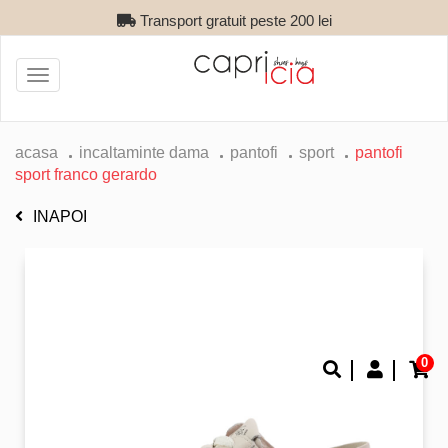
Transport gratuit peste 200 lei
Toggle
navigation
acasa
incaltaminte dama
pantofi
sport
pantofi
sport franco gerardo
INAPOI
0