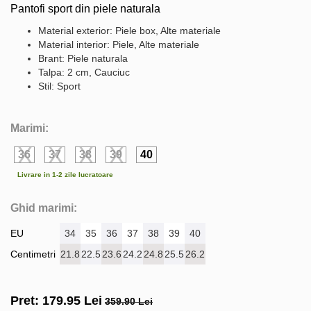
Pantofi sport din piele naturala
Material exterior: Piele box, Alte materiale
Material interior: Piele, Alte materiale
Brant: Piele naturala
Talpa: 2 cm, Cauciuc
Stil: Sport
Marimi:
36
37
38
39
40
Livrare in 1-2 zile lucratoare
Ghid marimi:
EU
34
35
36
37
38
39
40
Centimetri
21.8
22.5
23.6
24.2
24.8
25.5
26.2
Pret:
179.95
Lei
359.90 Lei