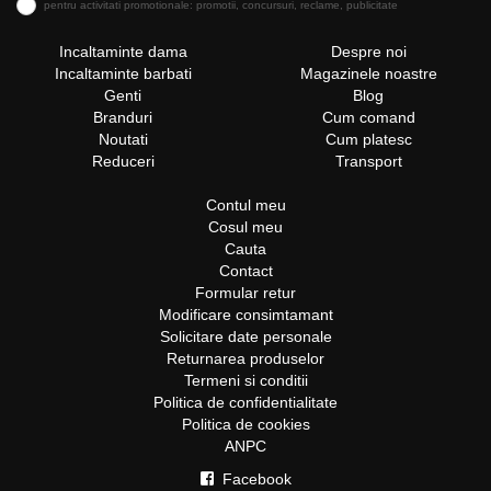
pentru activitati promotionale: promotii, concursuri, reclame, publicitate
Incaltaminte dama
Despre noi
Incaltaminte barbati
Magazinele noastre
Genti
Blog
Branduri
Cum comand
Noutati
Cum platesc
Reduceri
Transport
Contul meu
Cosul meu
Cauta
Contact
Formular retur
Modificare consimtamant
Solicitare date personale
Returnarea produselor
Termeni si conditii
Politica de confidentialitate
Politica de cookies
ANPC
Facebook