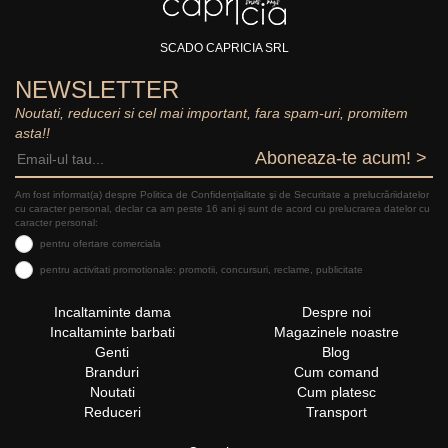
SCADO CAPRICIA SRL
NEWSLETTER
Noutati, reduceri si cel mai important, fara spam-uri, promitem
asta!!
Aboneaza-te acum! >
Am fost informat(a) despre Politica de Confidențialitate şi de Securitate a prelucrăriidatelor
cu caracter personal, declar ca am peste 16 ani și sunt de acord cu prelucrarea datelor cu
caracter personal:
pentru ofertare comerciala
pentru activitati promotionale: promotii, concursuri, reclame, publicitate
Incaltaminte dama
Despre noi
Incaltaminte barbati
Magazinele noastre
Genti
Blog
Branduri
Cum comand
Noutati
Cum platesc
Reduceri
Transport