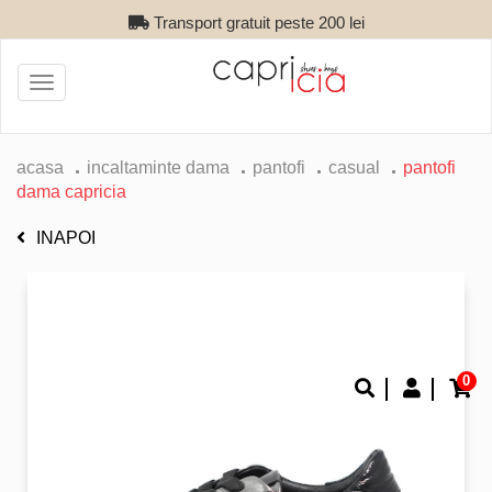
Transport gratuit peste 200 lei
Toggle
navigation
acasa
incaltaminte dama
pantofi
casual
pantofi
dama capricia
INAPOI
0