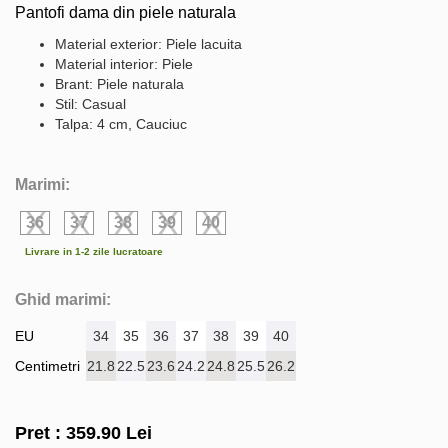
Pantofi dama din piele naturala
Material exterior: Piele lacuita
Material interior: Piele
Brant: Piele naturala
Stil: Casual
Talpa: 4 cm, Cauciuc
Marimi:
36
37
38
39
40
Livrare in 1-2 zile lucratoare
Ghid marimi:
EU
34
35
36
37
38
39
40
Centimetri
21.8
22.5
23.6
24.2
24.8
25.5
26.2
Pret :
359.90
Lei