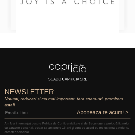
SCADO CAPRICIA SRL
NEWSLETTER
Noutati, reduceri si cel mai important, fara spam-uri, promitem
asta!!
Aboneaza-te acum! >
Am fost informat(a) despre Politica de Confidențialitate şi de Securitate a prelucrăriidatelor
cu caracter personal, declar ca am peste 16 ani și sunt de acord cu prelucrarea datelor cu
caracter personal: