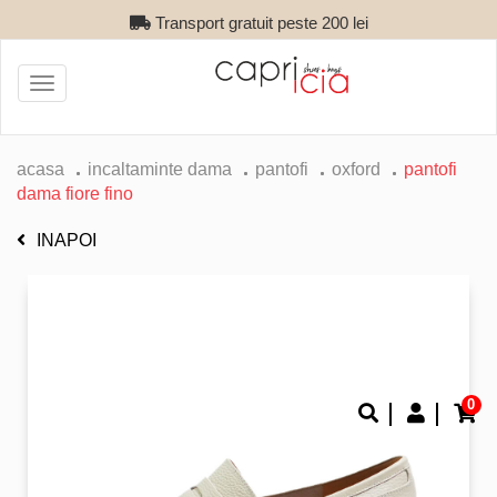
Transport gratuit peste 200 lei
Toggle
navigation
acasa
incaltaminte dama
pantofi
oxford
pantofi
dama fiore fino
INAPOI
0