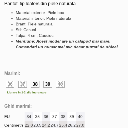
Pantofi tip loafers din piele naturala
Material exterior: Piele box
Material interior: Piele naturala
Brant: Piele naturala
Stil: Casual
Talpa: 4 cm, Cauciuc
Mentiune: Acest model are un calapod mai mare.
Comandati un numar mai mic decat purtati de obicei.
Marimi:
36
37
38
39
40
Livrare in 1-2 zile lucratoare
Ghid marimi:
EU
34
35
36
37
38
39
40
Centimetri
22.8
23.5
24.2
24.7
25.4
26.2
27.0