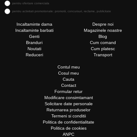
pentru ofertare comerciala
pentru activitati promotionale: promotii, concursuri, reclame, publicitate
Incaltaminte dama
Despre noi
Incaltaminte barbati
Magazinele noastre
Genti
Blog
Branduri
Cum comand
Noutati
Cum platesc
Reduceri
Transport
Contul meu
Cosul meu
Cauta
Contact
Formular retur
Modificare consimtamant
Solicitare date personale
Returnarea produselor
Termeni si conditii
Politica de confidentialitate
Politica de cookies
ANPC