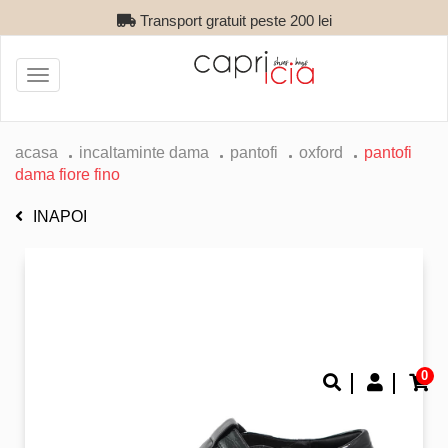
Transport gratuit peste 200 lei
Toggle
navigation
acasa
incaltaminte dama
pantofi
oxford
pantofi
dama fiore fino
INAPOI
0