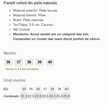
Pantofi oxford din piele naturala
Material exterior: Piele lacuita
Material interior: Piele
Brant: Piele naturala
Toc/Talpa: 3,5 cm, Cauciuc
Stil: Casual
Mentiune: Acest model are un calapod mai mic.
Comandati un numar mai mare decat purtati de obicei.
Marimi:
36
37
38
39
40
Livrare in 1-2 zile lucratoare
Ghid marimi:
EU
34
35
36
37
38
39
40
Centimetri
21.2
22.0
22.8
23.5
24.2
25.0
25.8