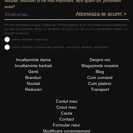
Noutati, reduceri si cel mai important, fara spam-uri, promitem
asta!!
Aboneaza-te acum! >
Am fost informat(a) despre Politica de Confidențialitate şi de Securitate a prelucrăriidatelor
cu caracter personal, declar ca am peste 16 ani și sunt de acord cu prelucrarea datelor cu
caracter personal:
pentru ofertare comerciala
pentru activitati promotionale: promotii, concursuri, reclame, publicitate
Incaltaminte dama
Despre noi
Incaltaminte barbati
Magazinele noastre
Genti
Blog
Branduri
Cum comand
Noutati
Cum platesc
Reduceri
Transport
Contul meu
Cosul meu
Cauta
Contact
Formular retur
Modificare consimtamant