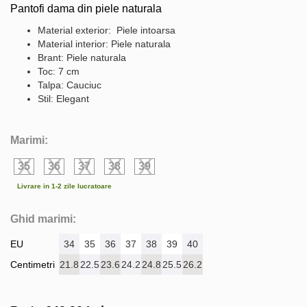
Pantofi dama din piele naturala
Material exterior: Piele intoarsa
Material interior: Piele naturala
Brant: Piele naturala
Toc: 7 cm
Talpa: Cauciuc
Stil: Elegant
Marimi:
35
36
37
38
39
Livrare in 1-2 zile lucratoare
Ghid marimi:
EU
34
35
36
37
38
39
40
Centimetri
21.8
22.5
23.6
24.2
24.8
25.5
26.2