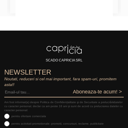
SCADO CAPRICIA SRL
NEWSLETTER
Noutati, reduceri si cel mai important, fara spam-uri, promitem
asta!!
Aboneaza-te acum! >
Am fost informat(a) despre Politica de Confidențialitate şi de Securitate a prelucrăriidatelor
cu caracter personal, declar ca am peste 16 ani și sunt de acord cu prelucrarea datelor cu
caracter personal:
pentru ofertare comerciala
pentru activitati promotionale: promotii, concursuri, reclame, publicitate