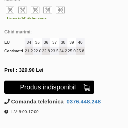
36
37
38
39
40
Livrare in 1-2 zile lucratoare
Ghid marimi:
EU
34
35
36
37
38
39
40
Centimetri
21.2
22.0
22.8
23.5
24.2
25.0
25.8
Pret :
329.90
Lei
Produs indisponibil
Comanda telefonica
0376.448.248
L-V: 9:00-17:00