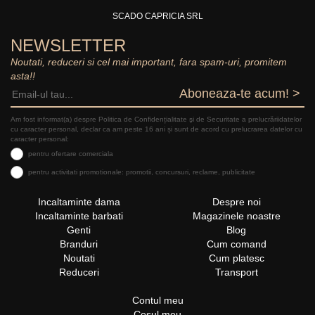
SCADO CAPRICIA SRL
NEWSLETTER
Noutati, reduceri si cel mai important, fara spam-uri, promitem
asta!!
Aboneaza-te acum! >
Am fost informat(a) despre Politica de Confidențialitate şi de Securitate a prelucrăriidatelor
cu caracter personal, declar ca am peste 16 ani și sunt de acord cu prelucrarea datelor cu
caracter personal:
pentru ofertare comerciala
pentru activitati promotionale: promotii, concursuri, reclame, publicitate
Incaltaminte dama
Despre noi
Incaltaminte barbati
Magazinele noastre
Genti
Blog
Branduri
Cum comand
Noutati
Cum platesc
Reduceri
Transport
Contul meu
Cosul meu