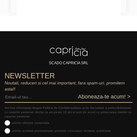
SCADO CAPRICIA SRL
NEWSLETTER
Noutati, reduceri si cel mai important, fara spam-uri, promitem
asta!!
Aboneaza-te acum! >
Am fost informat(a) despre Politica de Confidențialitate şi de Securitate a prelucrăriidatelor
cu caracter personal, declar ca am peste 16 ani și sunt de acord cu prelucrarea datelor cu
caracter personal:
pentru ofertare comerciala
pentru activitati promotionale: promotii, concursuri, reclame, publicitate