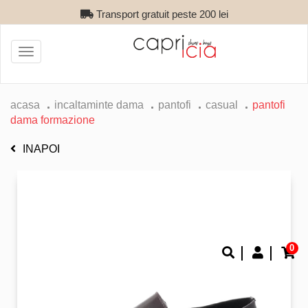
Transport gratuit peste 200 lei
Toggle
navigation
acasa
incaltaminte dama
pantofi
casual
pantofi
dama formazione
INAPOI
0