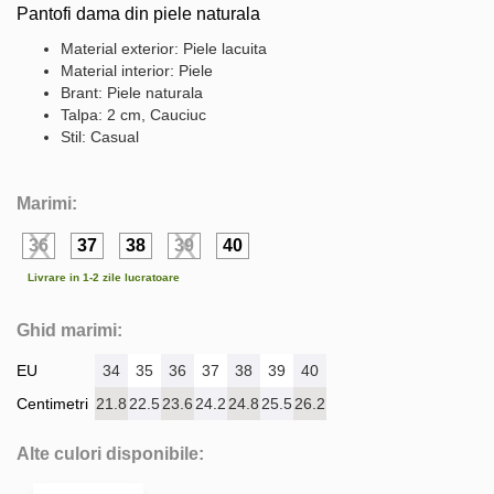
Pantofi dama din piele naturala
Material exterior: Piele lacuita
Material interior: Piele
Brant: Piele naturala
Talpa: 2 cm, Cauciuc
Stil: Casual
Marimi:
36
37
38
39
40
Livrare in 1-2 zile lucratoare
Ghid marimi:
EU
34
35
36
37
38
39
40
Centimetri
21.8
22.5
23.6
24.2
24.8
25.5
26.2
Alte culori disponibile: