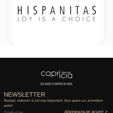
SCADO CAPRICIA SRL
NEWSLETTER
Noutati, reduceri si cel mai important, fara spam-uri, promitem
asta!!
Aboneaza-te acum! >