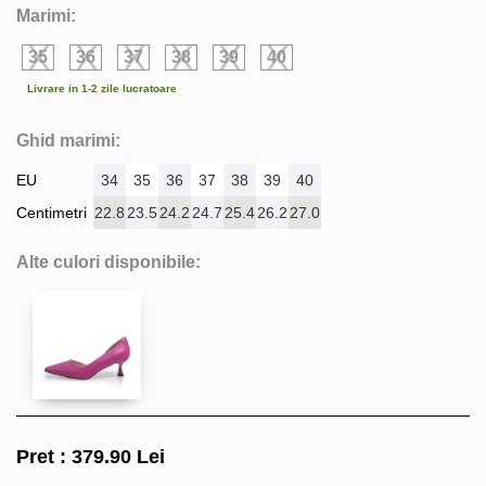
Marimi:
35
36
37
38
39
40
Livrare in 1-2 zile lucratoare
Ghid marimi:
EU
34
35
36
37
38
39
40
Centimetri
22.8
23.5
24.2
24.7
25.4
26.2
27.0
Alte culori disponibile:
Pret :
379.90
Lei