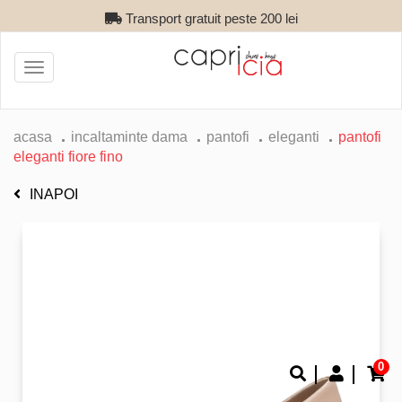
Transport gratuit peste 200 lei
Toggle
navigation
acasa
incaltaminte dama
pantofi
eleganti
pantofi
eleganti fiore fino
INAPOI
0