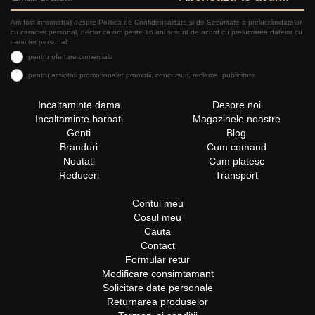
Am fost informat(a) despre Politica de Confidențialitate şi de Securitate a prelucrăriidatelor
cu caracter personal, declar ca am peste 16 ani și sunt de acord cu prelucrarea datelor cu
caracter personal:
pentru ofertare comerciala
pentru activitati promotionale: promotii, concursuri, reclame, publicitate
Incaltaminte dama
Despre noi
Incaltaminte barbati
Magazinele noastre
Genti
Blog
Branduri
Cum comand
Noutati
Cum platesc
Reduceri
Transport
Contul meu
Cosul meu
Cauta
Contact
Formular retur
Modificare consimtamant
Solicitare date personale
Returnarea produselor