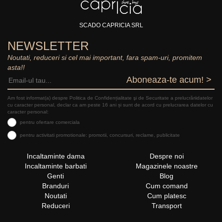
SCADO CAPRICIA SRL
NEWSLETTER
Noutati, reduceri si cel mai important, fara spam-uri, promitem
asta!!
Aboneaza-te acum! >
Am fost informat(a) despre Politica de Confidențialitate şi de Securitate a prelucrăriidatelor
cu caracter personal, declar ca am peste 16 ani și sunt de acord cu prelucrarea datelor cu
caracter personal:
pentru ofertare comerciala
pentru activitati promotionale: promotii, concursuri, reclame, publicitate
Incaltaminte dama
Despre noi
Incaltaminte barbati
Magazinele noastre
Genti
Blog
Branduri
Cum comand
Noutati
Cum platesc
Reduceri
Transport