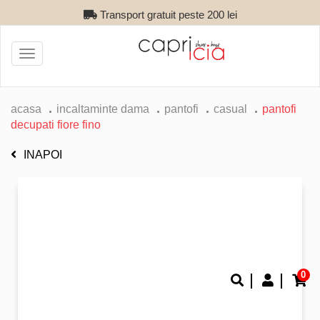
Transport gratuit peste 200 lei
Toggle
navigation
acasa
incaltaminte dama
pantofi
casual
pantofi
decupati fiore fino
INAPOI
0