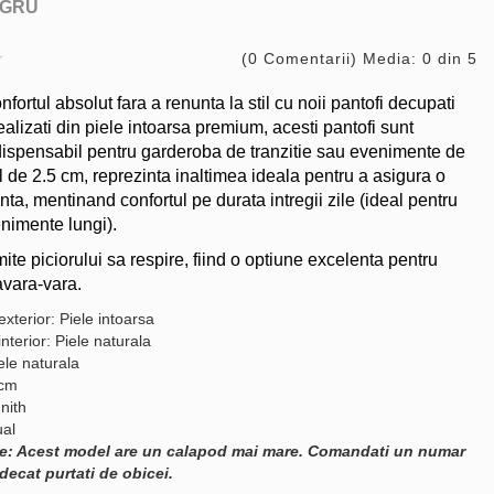
GRU
(0 Comentarii) Media: 0 din 5
ortul absolut fara a renunta la stil cu noii pantofi decupati
alizati din piele intoarsa premium, acesti pantofi sunt
dispensabil pentru garderoba de tranzitie sau evenimente de
il de 2.5 cm, reprezinta inaltimea ideala pentru a asigura o
ta, mentinand confortul pe durata intregii zile (ideal pentru
enimente lungi).
te piciorului sa respire, fiind o optiune excelenta pentru
vara-vara.
exterior: Piele intoarsa
interior: Piele naturala
ele naturala
 cm
nith
ual
e: Acest model are un calapod mai mare. Comandati un numar
decat purtati de obicei.