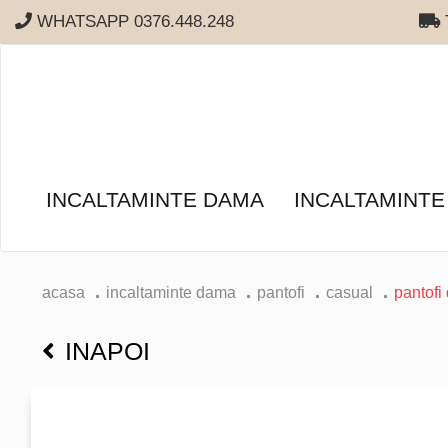
WHATSAPP 0376.448.248
T
INCALTAMINTE DAMA
INCALTAMINTE
acasa
incaltaminte dama
pantofi
casual
pantofi 
INAPOI