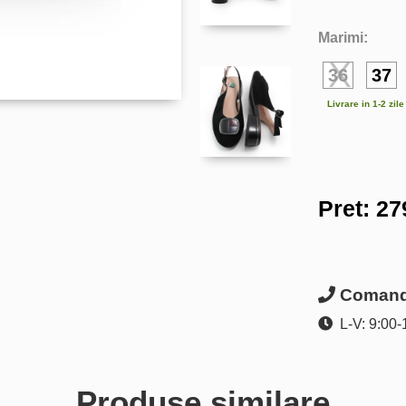
Marimi:
36
37
Livrare in 1-2 zil
Pret:
27
Comanda
L-V: 9:00-
Produse similare