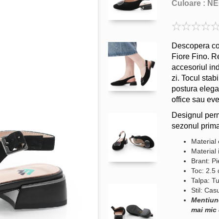
Culoare :
NE
Descopera conf
Fiore Fino. Re
accesoriul in
zi. Tocul stab
postura elegan
office sau ev
Designul permi
sezonul prima
Material 
Material 
Brant: Pi
Toc: 2.5
Talpa: Tu
Stil: Cas
Mentiun
mai mic 