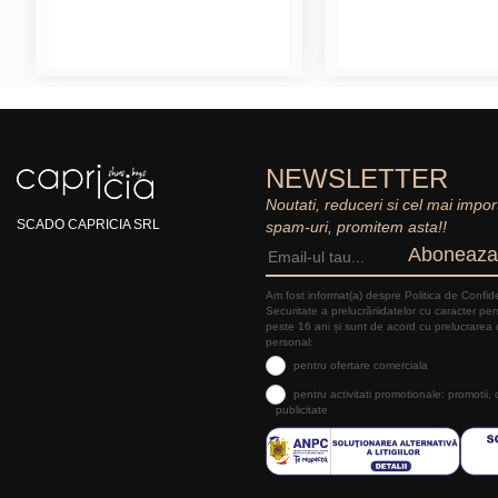
NEWSLETTER
Noutati, reduceri si cel mai impor
SCADO CAPRICIA SRL
spam-uri, promitem asta!!
Aboneaza
Am fost informat(a) despre Politica de Confide
Securitate a prelucrăriidatelor cu caracter pe
peste 16 ani și sunt de acord cu prelucrarea 
personal:
pentru ofertare comerciala
pentru activitati promotionale: promotii,
publicitate