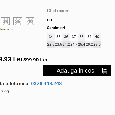
Ghid marimi:
EU
38
39
40
Centimetri
e lucratoare
34
35
36
37
38
39
40
22.8
23.5
24.2
24.7
25.4
26.2
27.0
9.93
Lei
399.90 Lei
Adauga in cos
 telefonica
0376.448.248
17:00