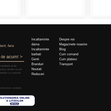
Incaltaminte
Despre noi
dama
Magazinele noastre
tant, fara
Incaltaminte
Blog
barbati
Cum comand
-te acum! >
Genti
Cum platesc
Branduri
Transport
nțialitate şi de
Noutati
rsonal, declar ca am
datelor cu caracter
Reduceri
 concursuri, reclame,