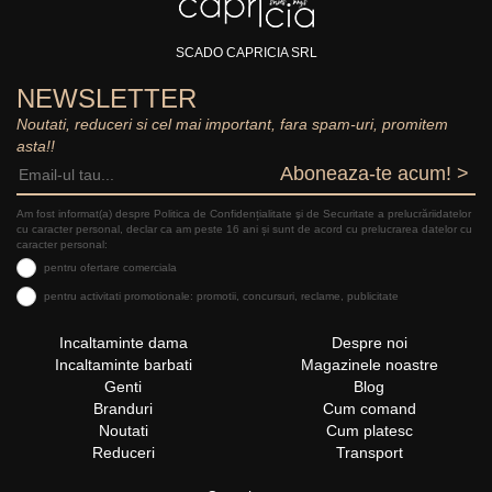
SCADO CAPRICIA SRL
NEWSLETTER
Noutati, reduceri si cel mai important, fara spam-uri, promitem
asta!!
Aboneaza-te acum! >
Am fost informat(a) despre Politica de Confidențialitate şi de Securitate a prelucrăriidatelor
cu caracter personal, declar ca am peste 16 ani și sunt de acord cu prelucrarea datelor cu
caracter personal:
pentru ofertare comerciala
pentru activitati promotionale: promotii, concursuri, reclame, publicitate
Incaltaminte dama
Despre noi
Incaltaminte barbati
Magazinele noastre
Genti
Blog
Branduri
Cum comand
Noutati
Cum platesc
Reduceri
Transport