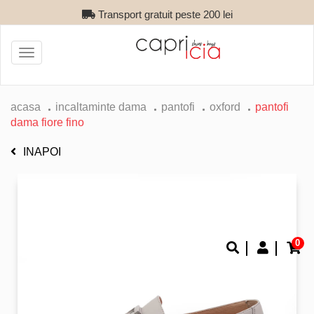
Transport gratuit peste 200 lei
Toggle
navigation
acasa
incaltaminte dama
pantofi
oxford
pantofi
dama fiore fino
INAPOI
0