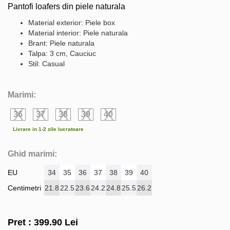
Pantofi loafers din piele naturala
Material exterior: Piele box
Material interior: Piele naturala
Brant: Piele naturala
Talpa: 3 cm, Cauciuc
Stil: Casual
Marimi:
36
37
38
39
40
Livrare in 1-2 zile lucratoare
Ghid marimi:
EU
34
35
36
37
38
39
40
Centimetri
21.8
22.5
23.6
24.2
24.8
25.5
26.2
Pret :
399.90
Lei